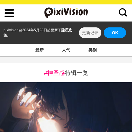
pixivision自2024年5月28日起更新了
隐私政
更新记录
OK
策
。
最新
人气
类别
#神圣感
特辑一览