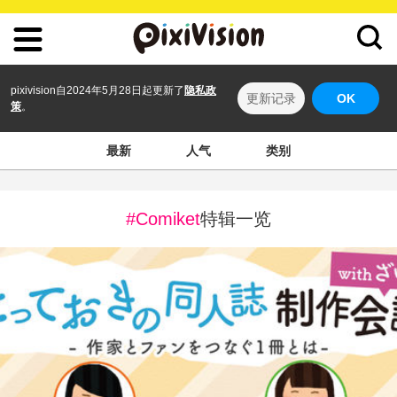
pixivision自2024年5月28日起更新了
隐私政
更新记录
OK
策
。
最新
人气
类别
#Comiket
特辑一览