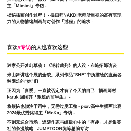
主「Mimimi」专访 -
揭秘插画创作过程！ - 插画师NAKDI老师所重视的富有表现
力的人物情绪刻画与对创作「过程」的追求 -
喜欢
专访
的人也喜欢这些
独家公开梦幻草稿！《逆转裁判》的人设・布施拓郎访谈
米山舞讲述个展的全貌。系列作品“SHE”中所描绘的直面各
种困难的“她”们
正因为「喜爱」一直被否定才有了今天的自己 - 插画师村
karuki回顾其「叛逆的前半生」 -
将烦恼也倾注于画中，无需过度工整 - pixiv高中生插画比赛
2024最优秀奖得主「MoKa」专访 -
不刻意迎合市场，追随作家与编辑心中的「有趣」才是集英
社的条漫战略 - JUMPTOON统筹总编专访 -