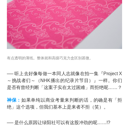
有点透明的薄纸。整体就和高级巧克力盒区别甚微。
── 听上去好像每做一本同人志就像在拍一集『Project X
～挑战者们～（NHK播出的纪录片节目）』一样。你们
是否有曾经判断「这案子实在太过困难」而拒绝呢……？
神保：
如果单纯以商业考量来判断的话，的确是有「拒
绝」这个选项，但我们基本上是来者不拒（笑）。
── 是什么原因让绿阳社可以有这股冲劲的呢……!?