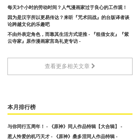
每天3个小时的劳动时间？人气漫画家过于良心的工作观！
因为是汉字所以更易传达？来听『咒术回战』的台版译者谈
论跨越文化的乐趣吧
不由外表定角色，而靠其生活方式逆推 - 『租借女友』『紫
云寺家』原作漫画家宫岛礼吏专访 -
查看更多相关文章
本月排行榜
与你同行五周年！ - 《原神》同人作品特辑【大合辑】 -
惹人怜爱的机巧天才 - 《原神》桑多涅同人作品特辑 -