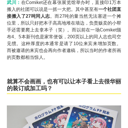
武川：
在Comiket还在幕张展览馆举办时，直接印1万本
搬入的社团可以说是一抓一大把。其中甚至有
一个社团直
接搬入了27吨同人志
。而27吨的量当然无法塞进一个摊
位里，所以只好把本子高高地堆在墙边，负责贩卖的小帮
手还需要爬上去拿本子（笑）。而以前在一场Comiket颁
布4、5本新刊也是家常便饭，200页以上的同人志也司空
见惯。这种厚度的本通常是请了10位来宾来增加页数。
而被邀请的来宾也会再向作者邀稿，所以当时的作者所画
的页数都相当惊人。
就算不会画画，也有可以让本子看上去很华丽
的装订或加工吗？