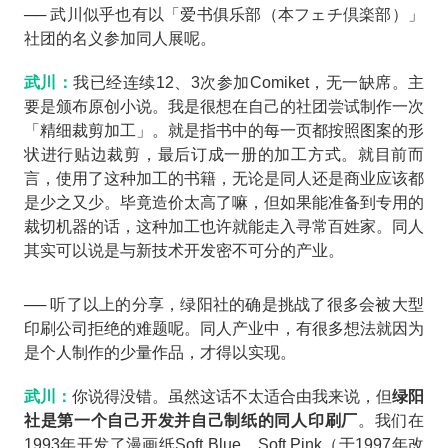
── 武川似乎也有以「爱书俱乐部（本フェチ倶楽部）」
社团的名义参加同人展呢。
武川：
我已经连续12、3次参加Comiket，无一缺席。主
要是颁布原创小说。我是很想在自己的社团尝试制作一次
「精细裁剪加工」。就是指书中的每一页都按照图案的形
状进行贴边裁剪，最后订成一册的加工方式。就目前而
言，使用了这种加工的书籍，无论是同人还是商业应该都
是少之又少。毕竟造价太高了嘛，但如果能准备到专用的
裁切机器的话，这种加工也许就能走入寻常百姓家。同人
其实可以说是与新技术开发密不可分的产业。
── 听了以上的分享，绿阳社的确是挑战了很多会被大型
印刷公司拒绝的难题呢。同人产业中，有很多想法就因为
是个人制作的少量作品，才得以实现。
武川：
你说得没错。虽然这话不太适合由我来说，但
绿阳
社是第一个自己开发并自己制纸的同人印刷厂
。我们在
1993年开发了漫画纸Soft Blue、Soft Pink（于1997年改