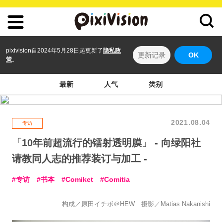
pixivision自2024年5月28日起更新了
隐私政
更新记录
OK
策
。
最新
人气
类别
2021.08.04
专访
「10年前超流行的镭射透明膜」 - 向绿阳社
请教同人志的推荐装订与加工 -
专访
书本
Comiket
Comitia
构成／原田イチボ＠HEW 摄影／Matias Nakanishi