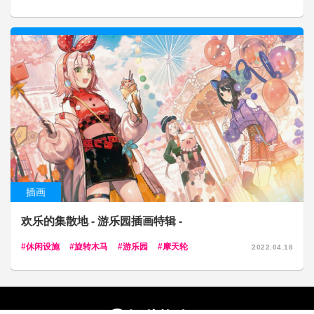
插画
欢乐的集散地 - 游乐园插画特辑 -
休闲设施
旋转木马
游乐园
摩天轮
2022.04.18