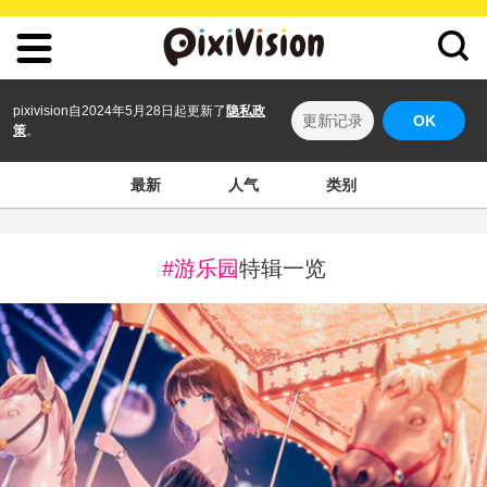
pixivision自2024年5月28日起更新了
隐私政
更新记录
OK
策
。
最新
人气
类别
#游乐园
特辑一览