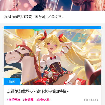
pixivision现共有7篇「游乐园」相关文章。
插画
走进梦幻世界♡ - 旋转木马插画特辑 -
游乐设施
游乐园
旋转木马
2026.06.16