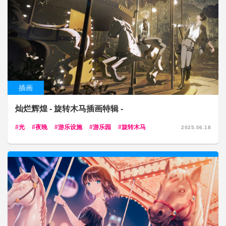
插画
灿烂辉煌 - 旋转木马插画特辑 -
光
夜晚
游乐设施
游乐园
旋转木马
2025.06.18