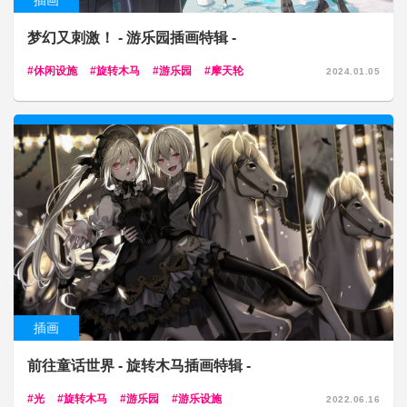
插画
梦幻又刺激！ - 游乐园插画特辑 -
休闲设施
旋转木马
游乐园
摩天轮
2024.01.05
插画
前往童话世界 - 旋转木马插画特辑 -
光
旋转木马
游乐园
游乐设施
2022.06.16