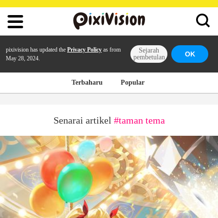
pixivision has updated the
Privacy Policy
as from
Sejarah
OK
pembetulan
May 28, 2024.
Terbaharu
Popular
Senarai artikel
#taman tema