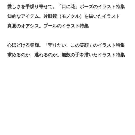
愛しさを手繰り寄せて。「口に花」ポーズのイラスト特集
知的なアイテム。片眼鏡（モノクル）を描いたイラスト
真夏のオアシス。プールのイラスト特集
心ほどける笑顔。「守りたい、この笑顔」のイラスト特集
求めるのか、逃れるのか。無数の手を描いたイラスト特集
この夏一番読まれた記事は？2026年7月・pixivision人気記
事
涼やかに泳ぐ。金魚のイラスト特集
シェアする
投稿する
LINEで送る
カラフルで映える♡ トロピカルドリンクのイラスト特集
口元の個性。艶ぼくろのイラスト特集
いつかの思い出。青春を感じるイラスト特集
毎日磨こう！ 歯磨きのイラスト特集
風にたなびく。ポニーテールを描いたイラスト特集