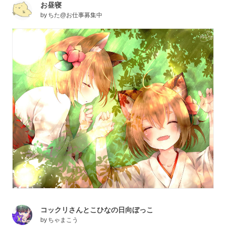
お昼寝
by
ちた@お仕事募集中
コックリさんとこひなの日向ぼっこ
by
ちゃまこう