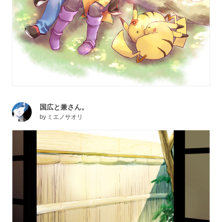
国広と兼さん。
by
ミエノサオリ