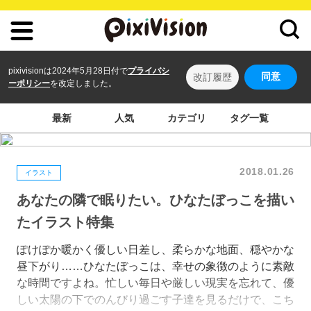
pixivisionは2024年5月28日付で
プライバシ
同意
改訂履歴
ーポリシー
を改定しました。
最新
人気
カテゴリ
タグ一覧
2018.01.26
イラスト
あなたの隣で眠りたい。ひなたぼっこを描い
たイラスト特集
ぽけぽか暖かく優しい日差し、柔らかな地面、穏やかな
昼下がり……ひなたぼっこは、幸せの象徴のように素敵
な時間ですよね。忙しい毎日や厳しい現実を忘れて、優
しい太陽の下でのんびり過ごす子達を見るだけで、こち