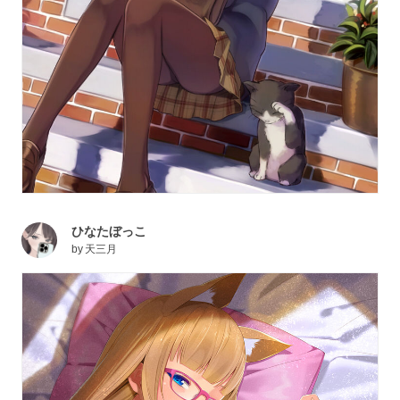
ひなたぼっこ
by
天三月