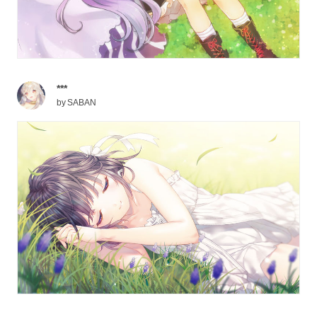
***
by
SABAN