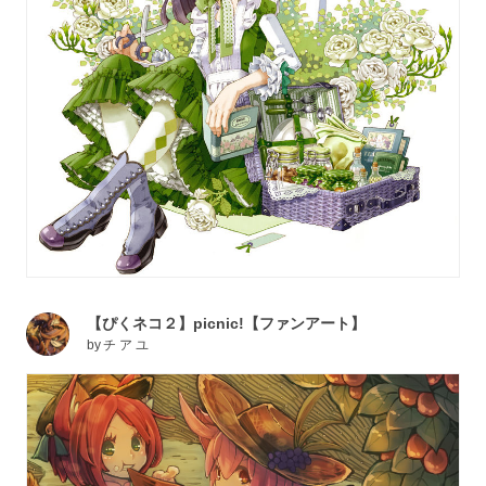
【ぴくネコ２】picnic!【ファンアート】
by
チ ア ユ