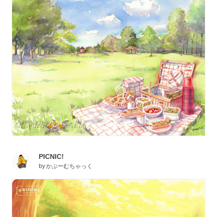
PICNIC!
by
かぶーむちゃっく