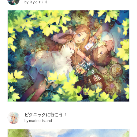
by
Ｒyｏ rｉ ☩
ピクニックに行こう！
by
marine-island