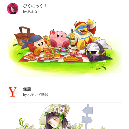
ぴくにっく！
by
あまな
無題
by
ハモンド華麗