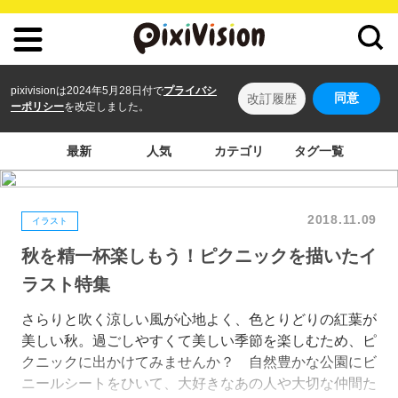
pixivisionは2024年5月28日付で
プライバシ
同意
改訂履歴
ーポリシー
を改定しました。
最新
人気
カテゴリ
タグ一覧
2018.11.09
イラスト
秋を精一杯楽しもう！ピクニックを描いたイ
ラスト特集
さらりと吹く涼しい風が心地よく、色とりどりの紅葉が
美しい秋。過ごしやすくて美しい季節を楽しむため、ピ
クニックに出かけてみませんか？ 自然豊かな公園にビ
ニールシートをひいて、大好きなあの人や大切な仲間た