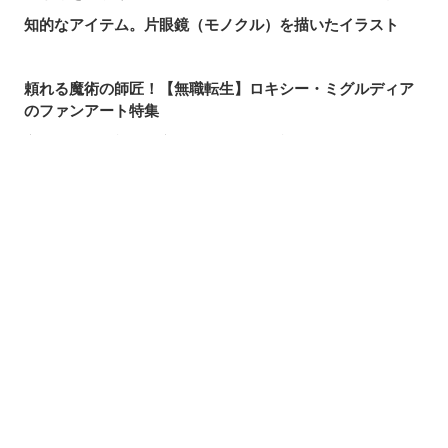
知的なアイテム。片眼鏡（モノクル）を描いたイラスト
頼れる魔術の師匠！【無職転生】ロキシー・ミグルディア
のファンアート特集
心ほどける笑顔。「守りたい、この笑顔」のイラスト特集
求めるのか、逃れるのか。無数の手を描いたイラスト特集
この夏一番読まれた記事は？2026年7月・pixivision人気記
シェアする
投稿する
LINEで送る
事
涼やかに泳ぐ。金魚のイラスト特集
カラフルで映える♡ トロピカルドリンクのイラスト特集
口元の個性。艶ぼくろのイラスト特集
いつかの思い出。青春を感じるイラスト特集
毎日磨こう！ 歯磨きのイラスト特集
風にたなびく。ポニーテールを描いたイラスト特集