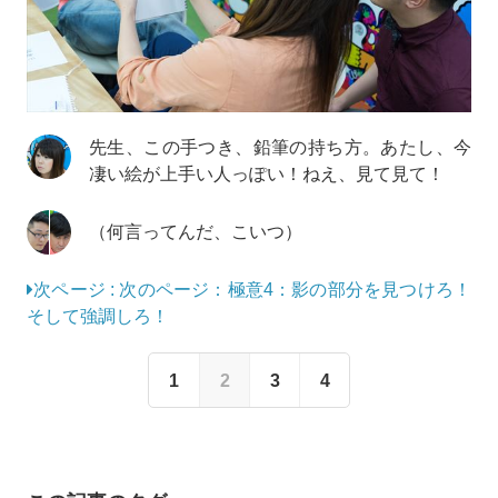
先生、この手つき、鉛筆の持ち方。あたし、今
凄い絵が上手い人っぽい！ねえ、見て見て！
（何言ってんだ、こいつ）
次ページ : 次のページ：極意4：影の部分を見つけろ！
そして強調しろ！
1
2
3
4