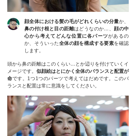
顔全体における髪の毛がどれくらいの分量
か、
鼻の付け根と目の距離
はどうなのか…、
顔の中
心から考えてどんな位置に各パーツ
があるの
か、そういった
全体の顔を構成する要素
を確認
します。
頭から鼻の距離はこのくらい…とか辺りを付けていくイ
メージです。
似顔絵はとにかく全体のバランスと配置が
命
です。1つ1つのパーツで考えてはだめです。このバ
ランスと配置は常に意識をしてください。