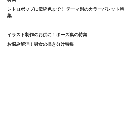
レトロポップに伝統色まで！ テーマ別のカラーパレット特
集
イラスト制作のお供に！ポーズ集の特集
お悩み解消！男女の描き分け特集
現役編集長が作画を解説！「完成版をお願いします！」添
削企画
躍動感をつけるコツ。足の描き方特集
シェアする
投稿する
LINEで送る
キラキラ輝く。「宝石」の描き方特集
コツから男女のかき分けまで！手の描き方・ポーズ特集
来年こそは絵ウマになる！イラスト初心者のよくある悩み
を動画で解消
背景作画をお助け！マンガの描き方特集【背景素材】
世界を描き込もう。マンガの描き方特集【背景の描き方
編】