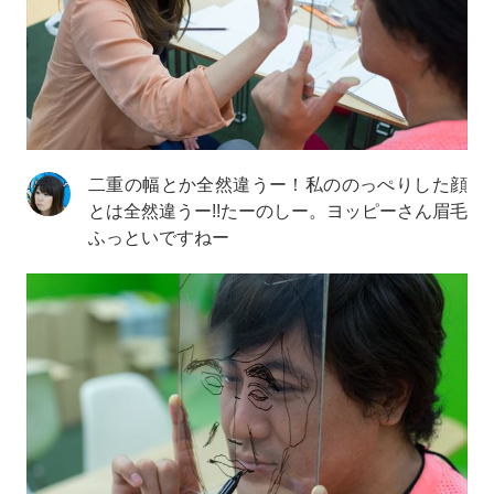
二重の幅とか全然違うー！私ののっぺりした顔
とは全然違うー!!たーのしー。ヨッピーさん眉毛
ふっといですねー