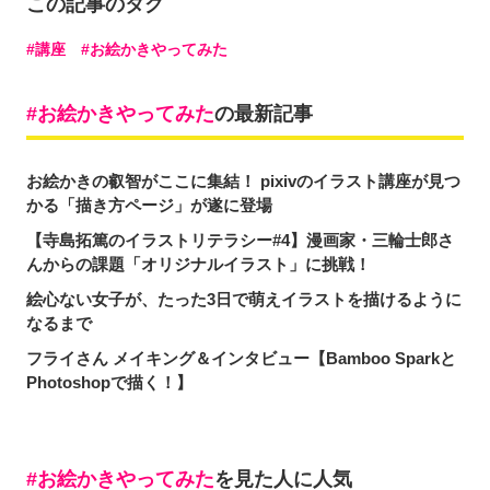
この記事のタグ
講座
お絵かきやってみた
お絵かきやってみた
の最新記事
お絵かきの叡智がここに集結！ pixivのイラスト講座が見つ
かる「描き方ページ」が遂に登場
【寺島拓篤のイラストリテラシー#4】漫画家・三輪士郎さ
んからの課題「オリジナルイラスト」に挑戦！
絵心ない女子が、たった3日で萌えイラストを描けるように
なるまで
フライさん メイキング＆インタビュー【Bamboo Sparkと
Photoshopで描く！】
お絵かきやってみた
を見た人に人気