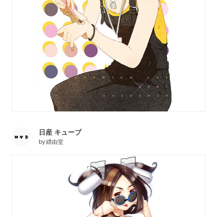
日産 キューブ
by
縹由堂