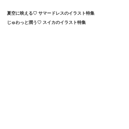
夏空に映える♡ サマードレスのイラスト特集
じゅわっと潤う♡ スイカのイラスト特集
届け、この歌声！歌唱シーンを描いたイラスト特集
頼れる魔術の師匠！【無職転生】ロキシー・ミグルディア
のファンアート特集
シェアする
投稿する
LINEで送る
心ほどける笑顔。「守りたい、この笑顔」のイラスト特集
求めるのか、逃れるのか。無数の手を描いたイラスト特集
この夏一番読まれた記事は？2026年7月・pixivision人気記
事
涼やかに泳ぐ。金魚のイラスト特集
カラフルで映える♡ トロピカルドリンクのイラスト特集
口元の個性。艶ぼくろのイラスト特集
いつかの思い出。青春を感じるイラスト特集