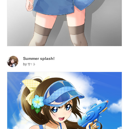
Summer splash!
by
サ↑ト