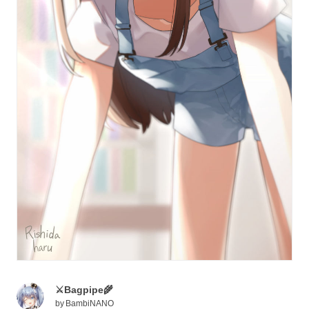
⚔️Bagpipe🌾
by
BambiNANO