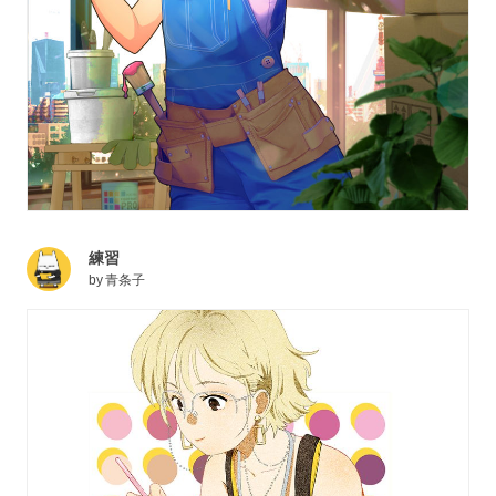
練習
by
青条子