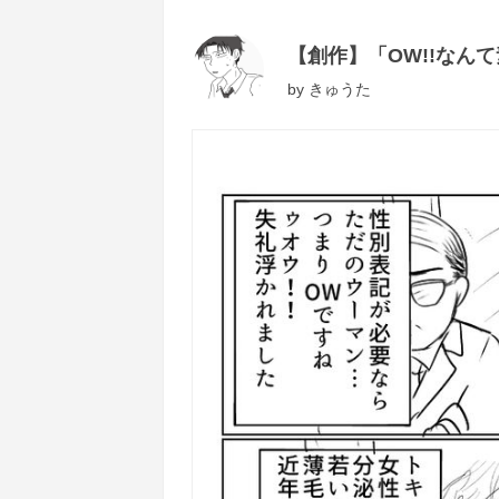
【創作】「OW!!なん
by
きゅうた