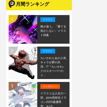
月間ランキング
イラスト
格が違う。「勝てる
気がしない」イラス
ト特集
イラスト
ちいかわとあの人気
キャラが夢の共
演…!?『ちいかわ』
クロスオーバーの
イ...
インタビュー
イラストは人生の一
部。pixiv高校生イラ
コン2025最優秀
賞・み×3...