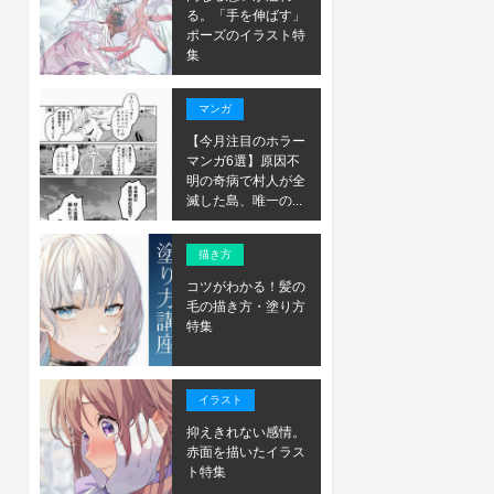
る。「手を伸ばす」
ポーズのイラスト特
集
マンガ
【今月注目のホラー
マンガ6選】原因不
明の奇病で村人が全
滅した島、唯一の...
描き方
コツがわかる！髪の
毛の描き方・塗り方
特集
イラスト
抑えきれない感情。
赤面を描いたイラス
ト特集