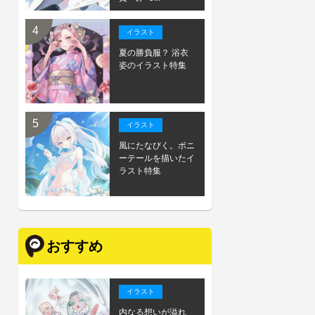
イラスト
夏の勝負服？ 浴衣
姿のイラスト特集
イラスト
風にたなびく。ポニ
ーテールを描いたイ
ラスト特集
おすすめ
イラスト
内なる想いが溢れ