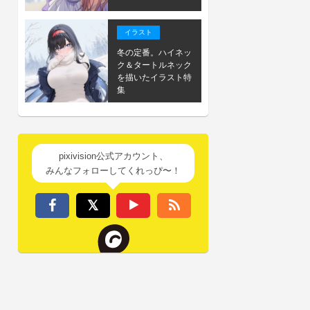
イラスト
冬の定番。ハイネッ
ク＆タートルネック
を描いたイラスト特
集
pixivision公式アカウント、
みんなフォローしてくれっぴ〜！