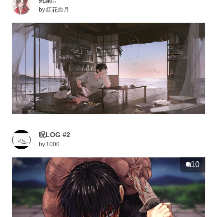
死前..
by
紅花血月
呪LOG #2
by
1000
10