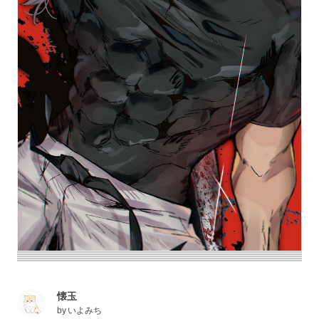
懐玉
by
いよみち