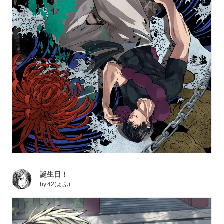
誕生日！
by
42(よふ)