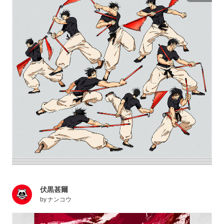
伏黒甚爾
by
ナンコウ