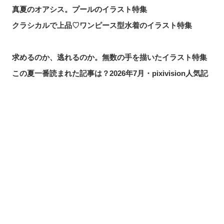
真夏のオアシス。プールのイラスト特集
クラシカルで上品♡ワンピース型水着のイラスト特集
求めるのか、逃れるのか。無数の手を描いたイラスト特集
この夏一番読まれた記事は？2026年7月・pixivision人気記
事
涼やかに泳ぐ。金魚のイラスト特集
カラフルで映える♡ トロピカルドリンクのイラスト特集
シェアする
投稿する
LINEで送る
口元の個性。艶ぼくろのイラスト特集
いつかの思い出。青春を感じるイラスト特集
毎日磨こう！ 歯磨きのイラスト特集
風にたなびく。ポニーテールを描いたイラスト特集
きらりと閃く。流れ星のイラスト特集
ムーディに映える♡ナイトプールのイラスト特集