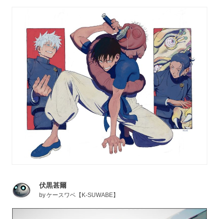
伏黒甚爾
by
ケースワベ【K-SUWABE】