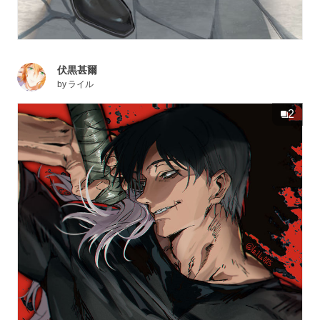
伏黒甚爾
by
ライル
2