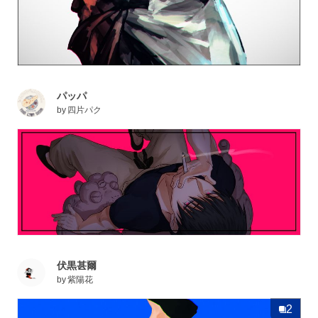
パッパ
by
四片パク
伏黒甚爾
by
紫陽花
2