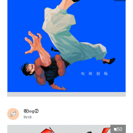
呪log②
by
ゆ
50