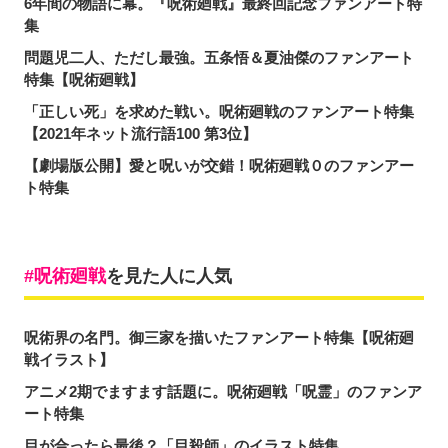
6年間の物語に幕。『呪術廻戦』最終回記念ファンアート特
集
問題児二人、ただし最強。五条悟＆夏油傑のファンアート
特集【呪術廻戦】
「正しい死」を求めた戦い。呪術廻戦のファンアート特集
【2021年ネット流行語100 第3位】
【劇場版公開】愛と呪いが交錯！呪術廻戦０のファンアー
ト特集
呪術廻戦
を見た人に人気
呪術界の名門。御三家を描いたファンアート特集【呪術廻
戦イラスト】
アニメ2期でますます話題に。呪術廻戦「呪霊」のファンア
ート特集
目が合ったら最後？「目殺師」のイラスト特集