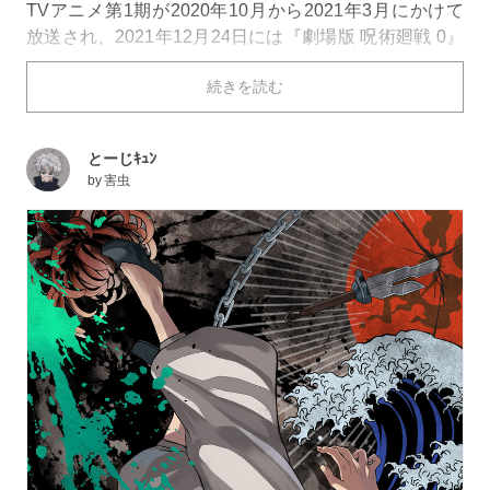
TVアニメ第1期が2020年10月から2021年3月にかけて
放送され、2021年12月24日には『劇場版 呪術廻戦 0』
も公開されました。そして、待望のTVアニメ第2期が
続きを読む
2023年7月より放送中です。呪詛師・夏油傑や、五条悟
の学生時代に触れる内容は、ファンからも多くの注目を
集めました。
とーじｷｭﾝ
by
害虫
TVアニメ第2期の「懐玉・玉折」編に登場するキャラク
ターの「伏黒甚爾（ふしぐろとうじ）」は、呪術師とし
て一番大切な要素である呪力を持たないながらも、類ま
れなる身体能力で戦う相手を圧倒します。
今回はそんな『伏黒甚爾』のファンアートを特集しまし
た。ぜひご覧ください。