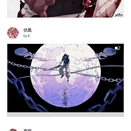
伏黒
by
K
2