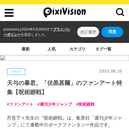
pixivisionは2024年5月28日付で
プライバシ
同意
改訂履歴
ーポリシー
を改定しました。
最新
人気
カテゴリ
タグ一覧
2023.08.18
イラスト
天与の暴君。「伏黒甚爾」のファンアート特
集【呪術廻戦】
ファンアート
週刊少年ジャンプ
呪術廻戦
芥見下々先生の『呪術廻戦』は、集英社「週刊少年ジャ
ンプ」にて連載中のダークファンタジー作品です。