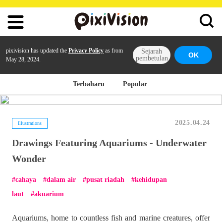
pixivision has updated the
Privacy Policy
as from
Sejarah
OK
pembetulan
May 28, 2024.
Terbaharu
Popular
2025.04.24
Illustrations
Drawings Featuring Aquariums - Underwater
Wonder
cahaya
dalam air
pusat riadah
kehidupan
laut
akuarium
Aquariums, home to countless fish and marine creatures, offer