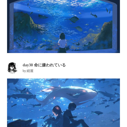
day30 命に嫌われている
by
紺屋