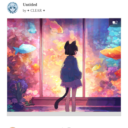
Untitled
by
✦ CLEAR ✦
2