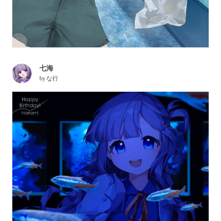
七海
by
な行