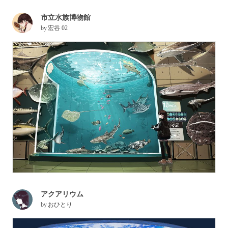
市立水族博物館
by
宏谷 02
アクアリウム
by
おひとり