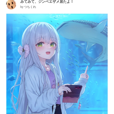
みてみて、ジンベエザメ居たよ！
by
つちくれ