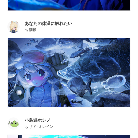
あなたの体温に触れたい
by
潮騒
小鳥遊ホシノ
by
ザド=オレイン