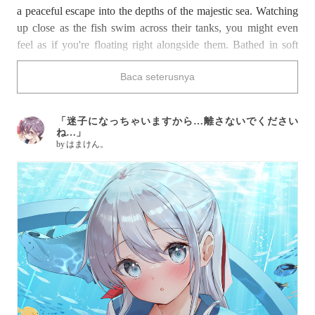
a peaceful escape into the depths of the majestic sea. Watching
up close as the fish swim across their tanks, you might even
feel as if you're floating right alongside them. Bathed in soft
blue light, these underwater worlds of colorful coral and
Baca seterusnya
shimmering scales are nothing short of magical.
Dive into this collection of illustrations featuring aquariums.
「迷子になっちゃいますから…離さないでください
ね…」
by
はまけん。