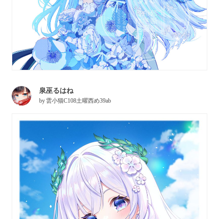
泉巫るはね
by
雲小猫C108土曜西め39ab