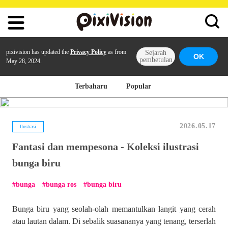
pixivision has updated the
Privacy Policy
as from
Sejarah
OK
pembetulan
May 28, 2024.
Terbaharu
Popular
2026.05.17
Ilustrasi
Fantasi dan mempesona - Koleksi ilustrasi
bunga biru
bunga
bunga ros
bunga biru
Bunga biru yang seolah-olah memantulkan langit yang cerah
atau lautan dalam. Di sebalik suasananya yang tenang, terserlah