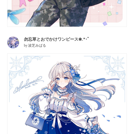
勿忘草とおでかけワンピース❀.*･ﾟ
by
波芝みばる