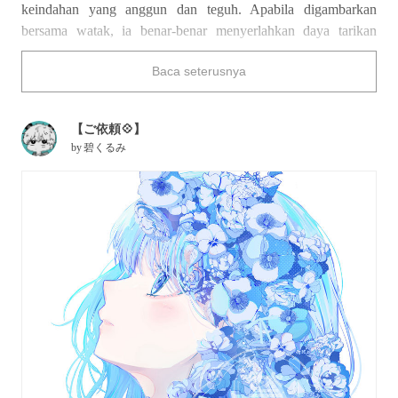
keindahan yang anggun dan teguh. Apabila digambarkan
bersama watak, ia benar-benar menyerlahkan daya tarikan
mereka.
Baca seterusnya
Kali ini, kami menampilkan koleksi ilustrasi bunga biru.
Nikmatilah!
【ご依頼💠】
by
碧くるみ