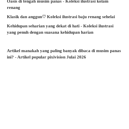
Oasis di tengah musim panas - Koleksi ilustrasi kolam
renang
Klasik dan anggun♡ Koleksi ilustrasi baju renang sehelai
Kehidupan seharian yang dekat di hati - Koleksi ilustrasi
yang penuh dengan suasana kehidupan harian
Artikel manakah yang paling banyak dibaca di musim panas
ini? - Artikel popular pixivision Julai 2026
Berenang dengan anggun - Koleksi ilustrasi ikan emas
Berwarna-warni dan menawan♡ Koleksi ilustrasi minuman
tropika
Pesona di sudut bibir - Koleksi ilustrasi tahi lalat di sekitar
mulut
Kenangan yang takkan dilupakan - Koleksi ilustrasi yang
membangkitkan nostalgia zaman remaja
Amalkan setiap hari! - Koleksi ilustrasi menggosok gigi