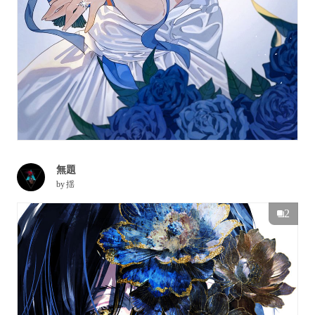
無題
by
揺
2