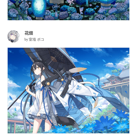
花畑
by
室埴 ポコ