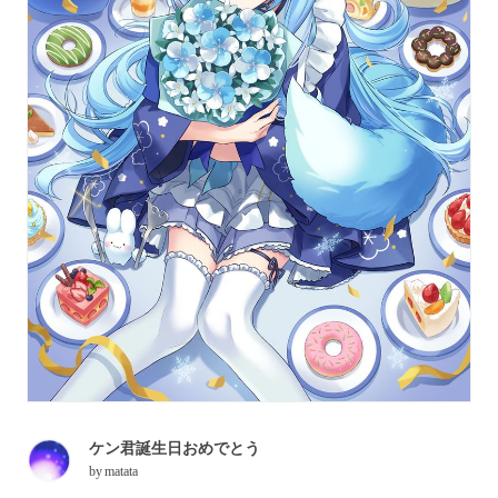
ケン君誕生日おめでとう
by
matata