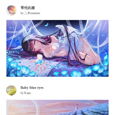
哥伦比娅
by
二木enmmm
Baby blue eyes
by
Kupe