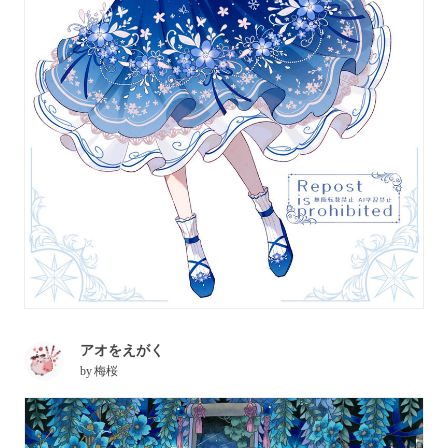
アオをえがく
by
梅桜