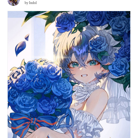
by
Indol