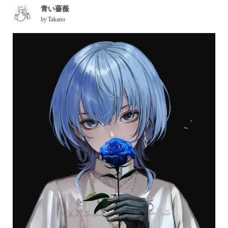
青い薔薇
by
Takano