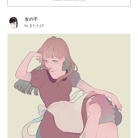
female regardless of age.
女の子
Today, we have a series of illustrations featuring stunning
by
またたび
lipsticks. Well then, enjoy!