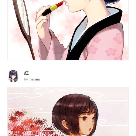
紅
by
manami