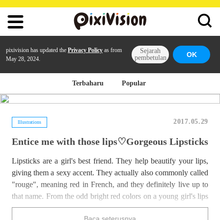
pixivision has updated the
Privacy Policy
as from
Sejarah
OK
pembetulan
May 28, 2024.
Terbaharu
Popular
2017.05.29
Illustrations
Entice me with those lips♡Gorgeous Lipsticks
Lipsticks are a girl's best friend. They help beautify your lips,
giving them a sexy accent. They actually also commonly called
"rouge", meaning red in French, and they definitely live up to
that name. From the odd bright red colors on a young girl's lips
to the sexy firm lips of an adult lady and the slender fingers she
Baca seterusnya
uses to put the lipstick on, lipsticks bring out the best of every