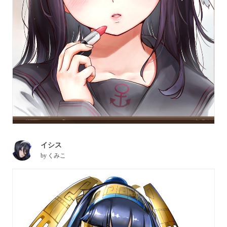
イシス
by
くみこ