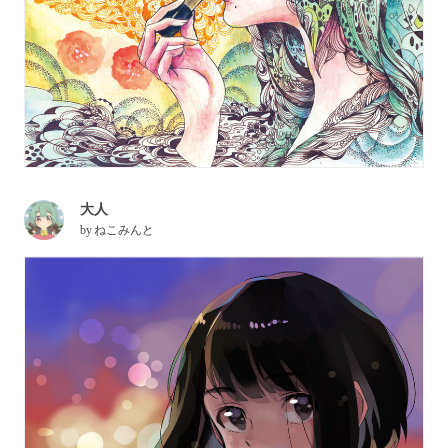
大人
by
ねこみんと