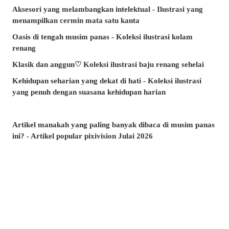
Aksesori yang melambangkan intelektual - Ilustrasi yang
menampilkan cermin mata satu kanta
Oasis di tengah musim panas - Koleksi ilustrasi kolam
renang
Klasik dan anggun♡ Koleksi ilustrasi baju renang sehelai
Kehidupan seharian yang dekat di hati - Koleksi ilustrasi
yang penuh dengan suasana kehidupan harian
Artikel manakah yang paling banyak dibaca di musim panas
ini? - Artikel popular pixivision Julai 2026
Berenang dengan anggun - Koleksi ilustrasi ikan emas
Berwarna-warni dan menawan♡ Koleksi ilustrasi minuman
tropika
Pesona di sudut bibir - Koleksi ilustrasi tahi lalat di sekitar
mulut
Kenangan yang takkan dilupakan - Koleksi ilustrasi yang