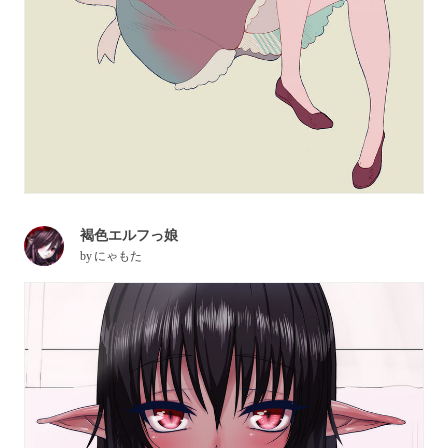
褐色エルフっ娘
by
にゃもた