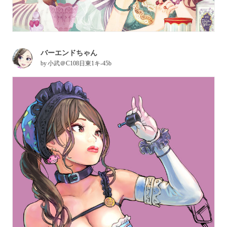
バーエンドちゃん
by
小武＠C108日東1キ-45b