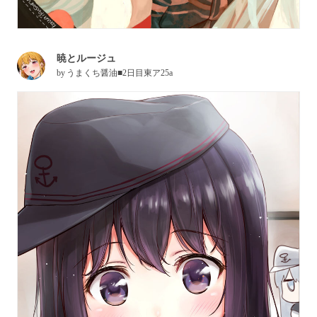
暁とルージュ
by
うまくち醤油■2日目東ア25a