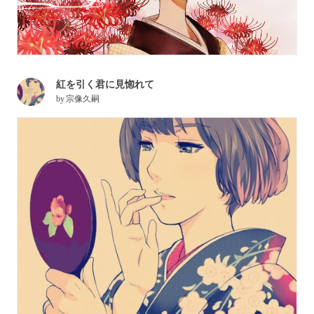
紅を引く君に見惚れて
by
宗像久嗣