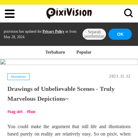
pixivision has updated the
Privacy Policy
as from
Sejarah
OK
pembetulan
May 28, 2024.
Terbaharu
Popular
2021.11.12
Illustrations
Drawings of Unbelievable Scenes - Truly
Marvelous Depictions~
tag siri
fun
You could make the argument that still life and illustrations
based purely on reality are relatively easy. So on pixiv, when