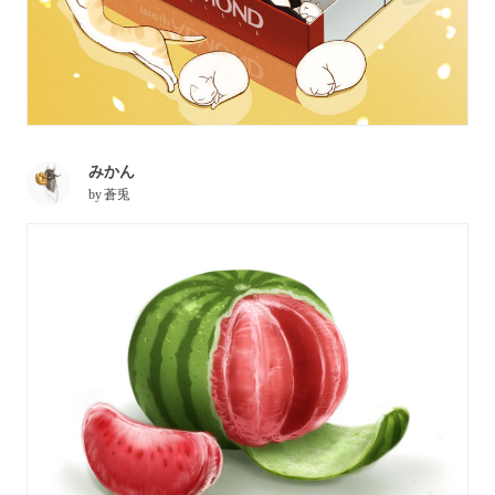
みかん
by
蒼兎