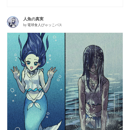
人魚の真実
by
電球食人びゃッこパス