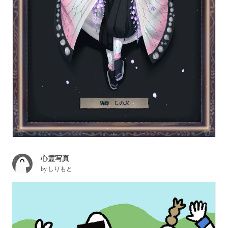
心霊写真
by
しりもと