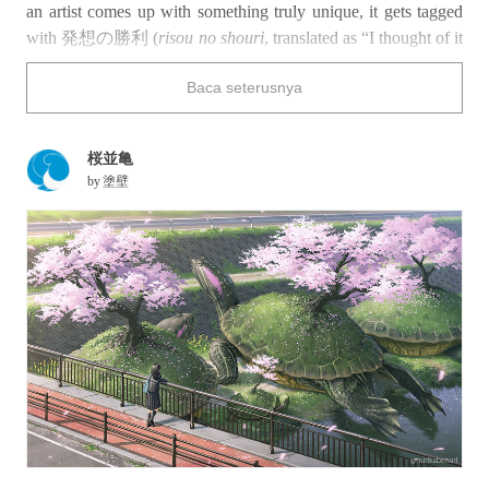
an artist comes up with something truly unique, it gets tagged
with 発想の勝利 (
risou no shouri
, translated as “I thought of it
first” on pixiv).
Baca seterusnya
The illustrations featured below range from the fantastical to
the borderline bizarre. The steampunk Totoro (from
My
Neighbor Totoro
) is adorable though!
桜並亀
by
塗壁