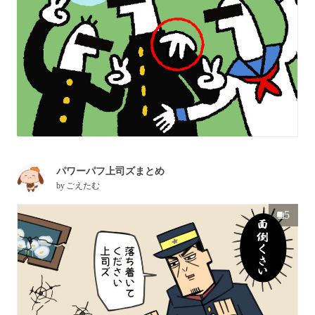
パワーパフ上司ズまとめ
by
ごえたむ
5