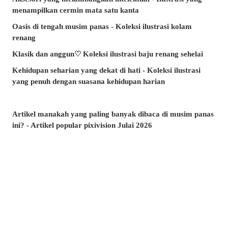
menampilkan cermin mata satu kanta
Oasis di tengah musim panas - Koleksi ilustrasi kolam
renang
Klasik dan anggun♡ Koleksi ilustrasi baju renang sehelai
Kehidupan seharian yang dekat di hati - Koleksi ilustrasi
yang penuh dengan suasana kehidupan harian
Artikel manakah yang paling banyak dibaca di musim panas
ini? - Artikel popular pixivision Julai 2026
Berenang dengan anggun - Koleksi ilustrasi ikan emas
Berwarna-warni dan menawan♡ Koleksi ilustrasi minuman
tropika
Pesona di sudut bibir - Koleksi ilustrasi tahi lalat di sekitar
mulut
Kenangan yang takkan dilupakan - Koleksi ilustrasi yang
membangkitkan nostalgia zaman remaja