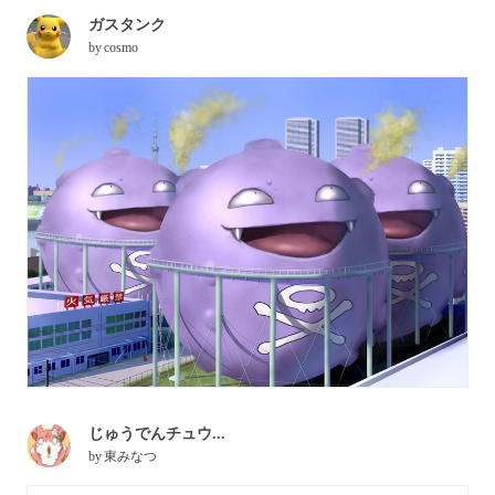
ガスタンク
by
cosmo
じゅうでんチュウ...
by
東みなつ