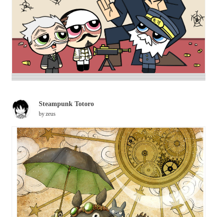
Steampunk Totoro
by
zeus