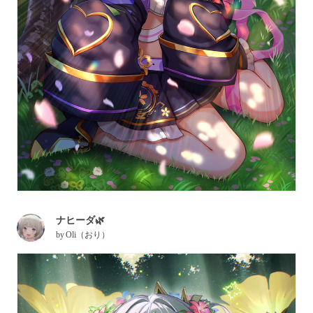
ナヒーダ🌿
by
Oli（おり）