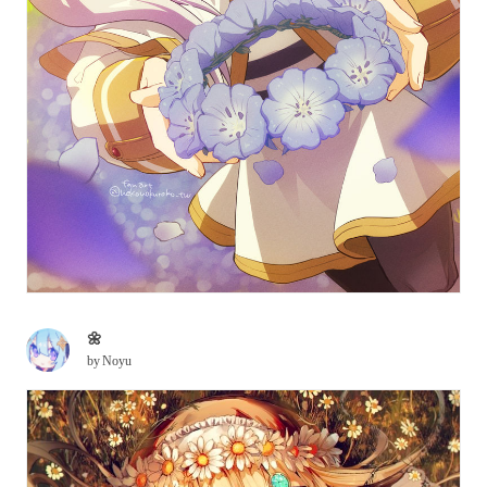
🌼
by
Noyu