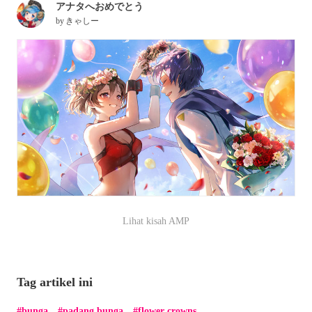
アナタへおめでとう
by
きゃしー
Lihat kisah AMP
Tag artikel ini
bunga
padang bunga
flower crowns