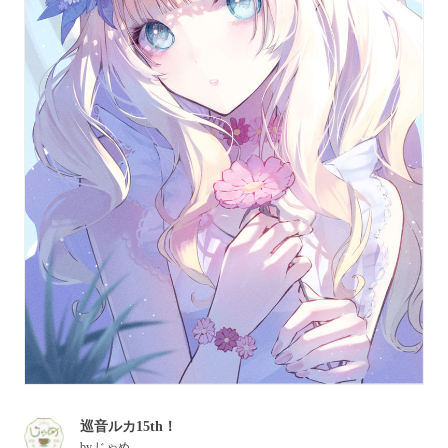
巡音ルカ15th！
by
じゃめ