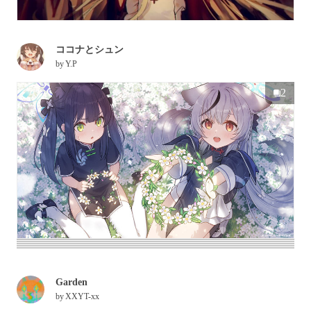
ココナとシュン
by
Y.P
2
Garden
by
XXYT-xx