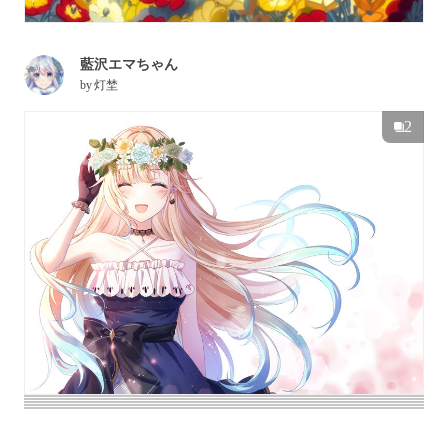
藍沢エマちゃん
by
灯埜
2