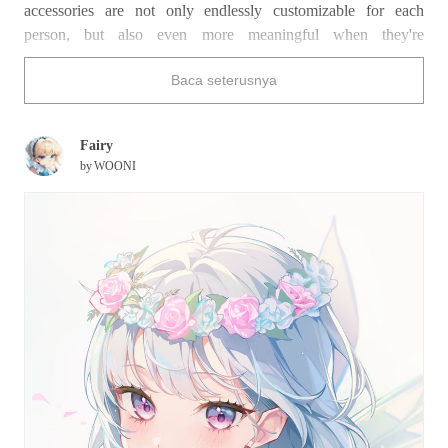
accessories are not only endlessly customizable for each
person, but also even more meaningful when they're
handmade. Try making one for someone you love, and you'll
Baca seterusnya
find that it makes them even more adorable!
Don't believe us? Take a look at the illustrations below and tell
Fairy
us that these characters don't look ten or a hundred or
infinity
by
WOONI
times cuter with their flower crowns!