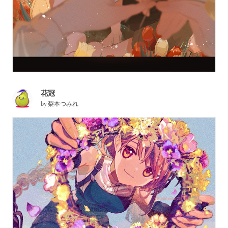
花冠
by
梨本つみれ