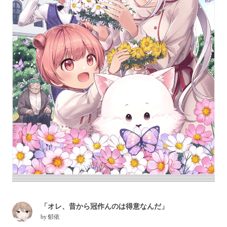
「オレ、昔から冠作んのは得意なんだ」
by
郁依