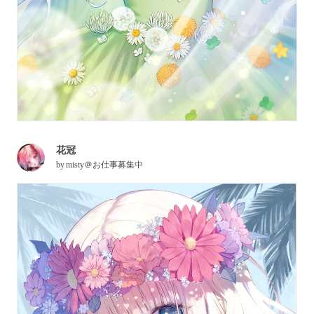
花冠
by
misty＠お仕事募集中