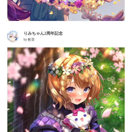
りみちゃん2周年記念
by
彬音