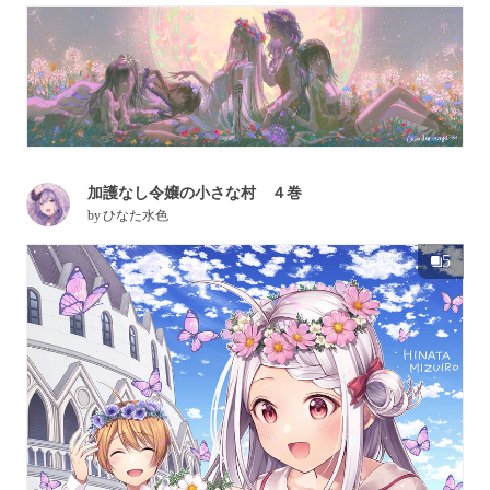
加護なし令嬢の小さな村 ４巻
by
ひなた水色
5