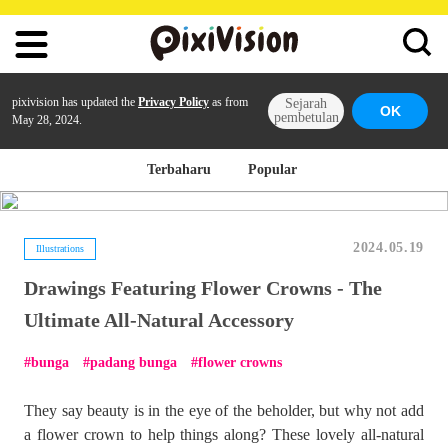
pixivision has updated the
Privacy Policy
as from
Sejarah
OK
pembetulan
May 28, 2024.
Terbaharu
Popular
2024.05.19
Illustrations
Drawings Featuring Flower Crowns - The
Ultimate All-Natural Accessory
bunga
padang bunga
flower crowns
They say beauty is in the eye of the beholder, but why not add
a flower crown to help things along? These lovely all-natural