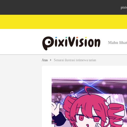
pixi
Mahu lihat
Atas
Senarai ilustrasi istimewa tarian