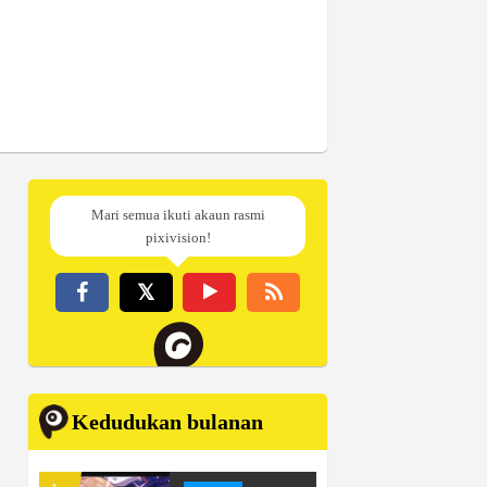
Mari semua ikuti akaun rasmi
pixivision!
Kedudukan bulanan