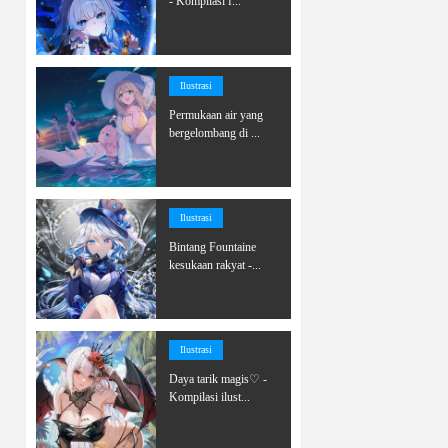
- Kompilasi f...
Ilustrasi
Permukaan air yang
bergelombang di ...
Ilustrasi
Bintang Fountaine
kesukaan rakyat -...
Ilustrasi
Daya tarik magis♡ -
Kompilasi ilust...