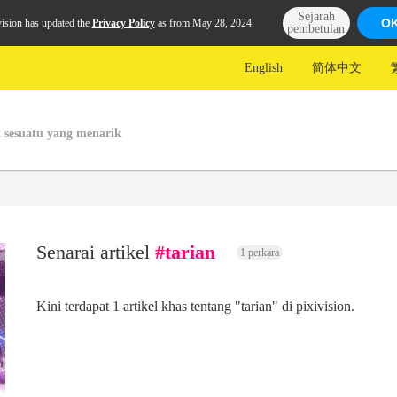
Sejarah
O
vision has updated the
Privacy Policy
as from May 28, 2024.
pembetulan
English
简体中文
 sesuatu yang menarik
Senarai artikel
#tarian
1 perkara
Kini terdapat 1 artikel khas tentang "tarian" di pixivision.