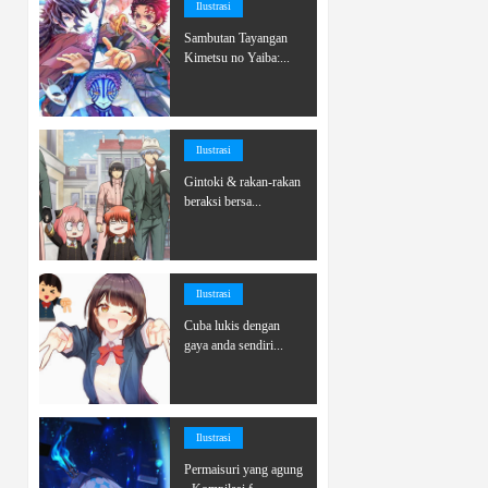
Ilustrasi
Sambutan Tayangan
Kimetsu no Yaiba:...
Ilustrasi
Gintoki & rakan-rakan
beraksi bersa...
Ilustrasi
Cuba lukis dengan
gaya anda sendiri...
Ilustrasi
Permaisuri yang agung