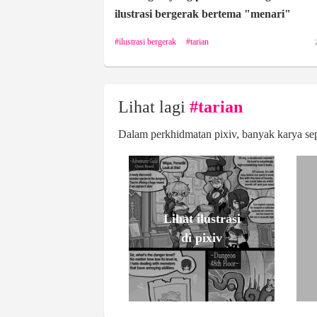
ilustrasi bergerak bertema "menari"
ilustrasi bergerak
tarian
Lihat lagi
#tarian
Dalam perkhidmatan pixiv, banyak karya seper
Lihat ilustrasi
di pixiv