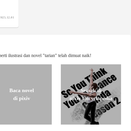
2025.12.01
ti ilustrasi dan novel "tarian" telah dimuat naik!
Baca novel
Semak di
di pixiv
pixiv Encyclopedia