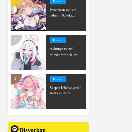
Ilustrasi
Penciptaan satu era
baharu - Koleks...
Ilustrasi
Akhirnya muncul
sebagai seorang "pe...
Ilustrasi
Suapan kebahagiaan♡
Koleksi ilustra...
Disyorkan