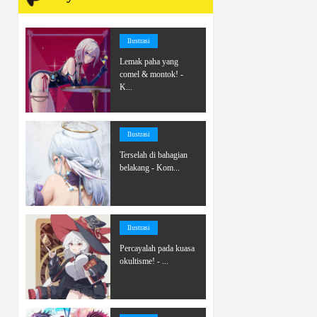
Ilustrasi
Lemak paha yang
comel & montok! -
K...
Ilustrasi
Terselah di bahagian
belakang - Kom...
Ilustrasi
Percayalah pada kuasa
okultisme! - ...