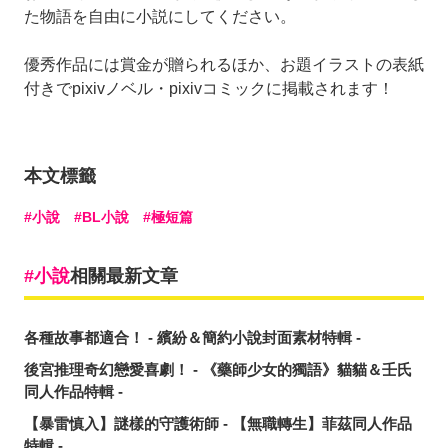
た物語を自由に小説にしてください。
優秀作品には賞金が贈られるほか、お題イラストの表紙
付きでpixivノベル・pixivコミックに掲載されます！
本文標籤
小說
BL小說
極短篇
小說
相關最新文章
各種故事都適合！ - 繽紛＆簡約小說封面素材特輯 -
後宮推理奇幻戀愛喜劇！ - 《藥師少女的獨語》貓貓＆壬氏
同人作品特輯 -
【暴雷慎入】謎樣的守護術師 - 【無職轉生】菲茲同人作品
特輯 -