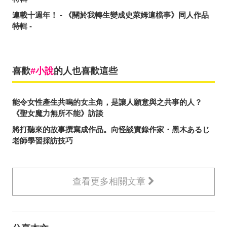
連載十週年！ - 《關於我轉生變成史萊姆這檔事》同人作品
特輯 -
喜歡
小說
的人也喜歡這些
能令女性產生共鳴的女主角，是讓人願意與之共事的人？
《聖女魔力無所不能》訪談
將打聽來的故事撰寫成作品。向怪談實錄作家・黑木あるじ
老師學習採訪技巧
查看更多相關文章