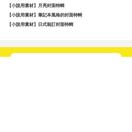
【小說用素材】月亮封面特輯
【小說用素材】筆記本風格的封面特輯
【小說用素材】日式裝訂封面特輯
新鮮趣聞不間斷！
快來關注我們吧！
分享
發佈
分享至LINE
追蹤！