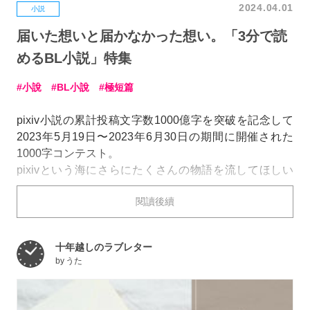
2024.04.01
小説
届いた想いと届かなかった想い。「3分で読
めるBL小説」特集
小說
BL小說
極短篇
pixiv小説の累計投稿文字数1000億字を突破を記念して
2023年5月19日〜2023年6月30日の期間に開催された
1000字コンテスト。
pixivという海にさらにたくさんの物語を流してほしい
という思いから、テーマ「ボトルメール」から想像を膨
閱讀後續
らませた1000字以内の小説を募集しました。
今回はそのなかで
「BL」
をテーマにした作品をピック
十年越しのラブレター
アップしてご紹介します。
by
うた
伝えたいけど、伝えられない。
ボトルメールに託された想いの行方をお楽しみくださ