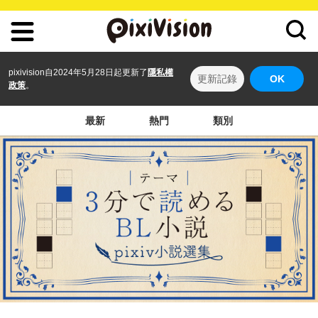
pixivision自2024年5月28日起更新了
隱私權
更新記錄
OK
政策
。
最新
熱門
類別