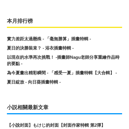
本月排行榜
實力差距太過懸殊 - 「毫無勝算」插畫特輯 -
夏日的決勝裝束？ - 浴衣插畫特輯 -
以現在的水準再次挑戰！ -插畫師Nagu老師分享重繪作品時
的要點 -
為今夏畫出精彩瞬間 - 「感受一夏」插畫特輯【大合輯】 -
夏日綻放 - 向日葵插畫特輯 -
小説相關最新文章
【小說封面】もけじ的封面【封面作家特輯 第2彈】