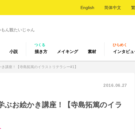
English
简体中文
いもん観たいじゃん
つくる
ひらめく
小説
描き方
メイキング
素材
インタビュ
かき講座！【寺島拓篤のイラストリテラシー#1】
2016.06.27
学ぶお絵かき講座！【寺島拓篤のイラ
方