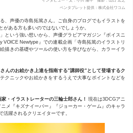
インタビュー・文：小川 陽平 撮影：山口 宏之
ペンタブレット提供：株式会社ワコム
る、声優の寺島拓篤さん。ご自身のブログでもイラストを
とがある方も多いのではないでしょうか。
」という強い想いから、声優グラビアマガジン『ボイスニ
y VOICE Newtype』での連載企画「寺島拓篤のイラストリ
絵描きの基礎やツールの使い方を学びながら、カラーイラ
島さんのお絵かき上達を指南する"講師役"として登場するク
、テクニックやお絵かきをするうえで大事なポイントなどを
画家・イラストレーターの三輪士郎さん！
現在は3DCGアニ
Vアニメ『キズナイーバー』『ジョーカー・ゲーム』のキャラ
で活躍されるクリエイターです。