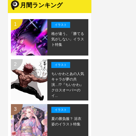
月間ランキング
イラスト
格が違う。「勝てる
気がしない」イラス
ト特集
イラスト
ちいかわとあの人気
キャラが夢の共
演…!?『ちいかわ』
クロスオーバーの
イ...
イラスト
夏の勝負服？ 浴衣
姿のイラスト特集