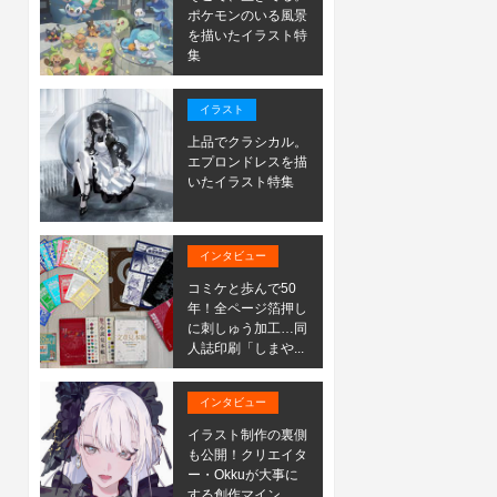
ポケモンのいる風景
を描いたイラスト特
集
イラスト
上品でクラシカル。
エプロンドレスを描
いたイラスト特集
インタビュー
コミケと歩んで50
年！全ページ箔押し
に刺しゅう加工…同
人誌印刷「しまや...
インタビュー
イラスト制作の裏側
も公開！クリエイタ
ー・Okkuが大事に
する創作マイン...