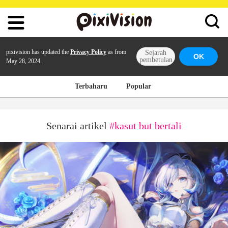
pixivision has updated the
Privacy Policy
as from
Sejarah
OK
pembetulan
May 28, 2024.
Terbaharu
Popular
Senarai artikel
#kasut but bertali