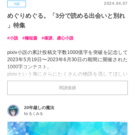
2024.04.07
小説
めぐりめぐる。「3分で読める出会いと別れ
」特集
小說
極短篇
催淚、虐心小說
pixiv小説の累計投稿文字数1000億字を突破を記念して
2023年5月19日〜2023年6月30日の期間に開催された
1000字コンテスト。
pixivという海にさらにたくさんの物語を流してほしい
という思いから、「ボトルメール」をテーマにした
閱讀後續
1000字以内の小説を募集しました。
今回はそのなかで
「出会い」
と
「別れ」
をテーマにした
20年越しの魔法
作品をピックアップしてご紹介します。
by
るくみる
亡くなった友人からの特別なメッセージから、息子が偶
然見つけた父親への想いまで、切なくも心に残る特別な