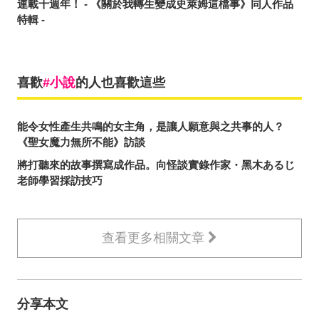
連載十週年！ - 《關於我轉生變成史萊姆這檔事》同人作品
特輯 -
喜歡
小說
的人也喜歡這些
能令女性產生共鳴的女主角，是讓人願意與之共事的人？
《聖女魔力無所不能》訪談
將打聽來的故事撰寫成作品。向怪談實錄作家・黑木あるじ
老師學習採訪技巧
查看更多相關文章
分享本文