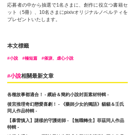
応募者の中から抽選で1名さまに、創作に役立つ書籍セ
ット（5冊）、10名さまにpixivオリジナルノベルティを
プレゼントいたします。
本文標籤
小說
極短篇
催淚、虐心小說
小說
相關最新文章
各種故事都適合！ - 繽紛＆簡約小說封面素材特輯 -
後宮推理奇幻戀愛喜劇！ - 《藥師少女的獨語》貓貓＆壬氏
同人作品特輯 -
【暴雷慎入】謎樣的守護術師 - 【無職轉生】菲茲同人作品
特輯 -