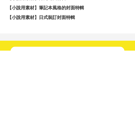
【小說用素材】筆記本風格的封面特輯
【小說用素材】日式裝訂封面特輯
新鮮趣聞不間斷！
快來關注我們吧！
分享
發佈
分享至LINE
追蹤！