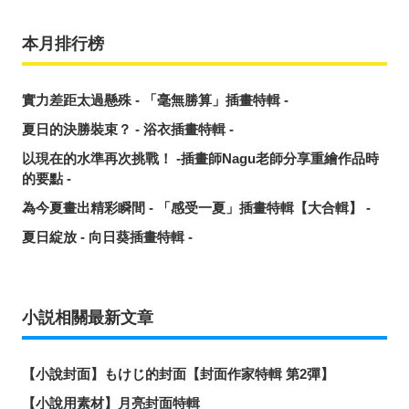
本月排行榜
實力差距太過懸殊 - 「毫無勝算」插畫特輯 -
夏日的決勝裝束？ - 浴衣插畫特輯 -
以現在的水準再次挑戰！ -插畫師Nagu老師分享重繪作品時
的要點 -
為今夏畫出精彩瞬間 - 「感受一夏」插畫特輯【大合輯】 -
夏日綻放 - 向日葵插畫特輯 -
小説相關最新文章
【小說封面】もけじ的封面【封面作家特輯 第2彈】
【小說用素材】月亮封面特輯