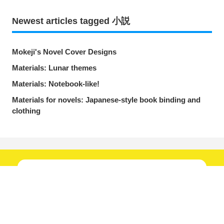
Newest articles tagged 小説
Mokeji's Novel Cover Designs
Materials: Lunar themes
Materials: Notebook-like!
Materials for novels: Japanese-style book binding and
clothing
New articles
every day!
Follow our social media!
Share
Post
Send via LINE
Follow now!