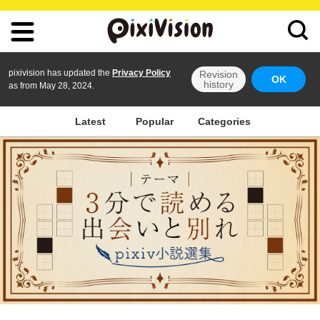
pixivision has updated the
Privacy Policy
Revision
OK
history
as from May 28, 2024.
Latest
Popular
Categories