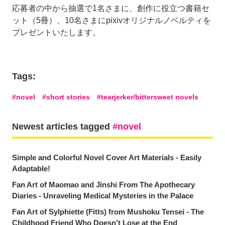
応募者の中から抽選で1名さまに、創作に役立つ書籍セ
ット（5冊）、10名さまにpixivオリジナルノベルティを
プレゼントいたします。
Tags:
novel
short stories
tearjerker/bittersweet novels
Newest articles tagged
novel
Simple and Colorful Novel Cover Art Materials - Easily
Adaptable!
Fan Art of Maomao and Jinshi From The Apothecary
Diaries - Unraveling Medical Mysteries in the Palace
Fan Art of Sylphiette (Fitts) from Mushoku Tensei - The
Childhood Friend Who Doesn’t Lose at the End