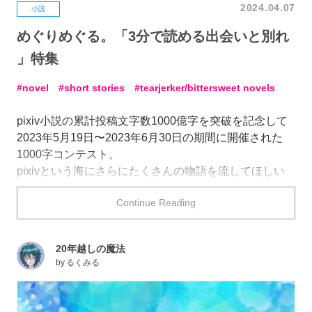
2024.04.07
小説
めぐりめぐる。「3分で読める出会いと別れ
」特集
novel
short stories
tearjerker/bittersweet novels
pixiv小説の累計投稿文字数1000億字を突破を記念して
2023年5月19日〜2023年6月30日の期間に開催された
1000字コンテスト。
pixivという海にさらにたくさんの物語を流してほしい
という思いから、「ボトルメール」をテーマにした
Continue Reading
1000字以内の小説を募集しました。
今回はそのなかで
「出会い」
と
「別れ」
をテーマにした
20年越しの魔法
作品をピックアップしてご紹介します。
by
るくみる
亡くなった友人からの特別なメッセージから、息子が偶
然見つけた父親への想いまで、切なくも心に残る特別な