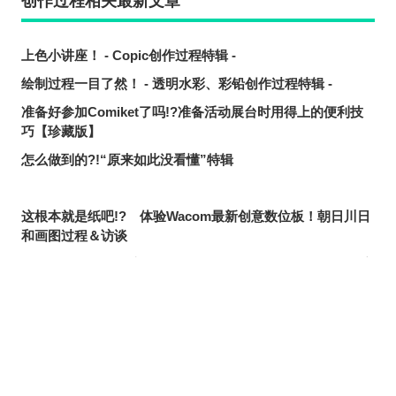
创作过程相关最新文章
上色小讲座！ - Copic创作过程特辑 -
绘制过程一目了然！ - 透明水彩、彩铅创作过程特辑 -
准备好参加Comiket了吗!?准备活动展台时用得上的便利技
巧【珍藏版】
怎么做到的?!“原来如此没看懂”特辑
这根本就是纸吧!? 体验Wacom最新创意数位板！朝日川日
和画图过程＆访谈
Rella的画图过程&访谈 用“Adobe Photoshop CC”描绘静寂
闲雅的世界
【绘图小视频】99来“画画看！”
【畫法】痛甲該怎麼畫？加州清光痛甲的製作過程！【刀劍
亂舞】
【痛甲视频】试着画了一下加州清光・大和守安定・三日月