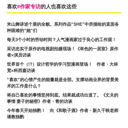
喜欢
作家专访
的人也喜欢这些
米山舞讲述个展的全貌。系列作品“SHE”中所描绘的直面各
种困难的“她”们
每天3个小时的劳动时间？人气漫画家过于良心的工作观！
采访忠实于原作的电视剧拍摄现场！《幸色的一居室》原作
者×演员访谈
世界首个（!?）设计哲学的学习型漫画登场！ 作者・大林
宽×科西嘉访谈
“喜欢”的心情产生的能量就是全部。支撑动画业界的背景美
术的工作是什么？
将自己喜欢的事情坚持到底。结果就成功出道了。《丈夫的
事情 妻子的秘密》作者・青的访谈
今年春天开始独酌！ 向《和歌子酒》作者・新久千映老师
请教独酌