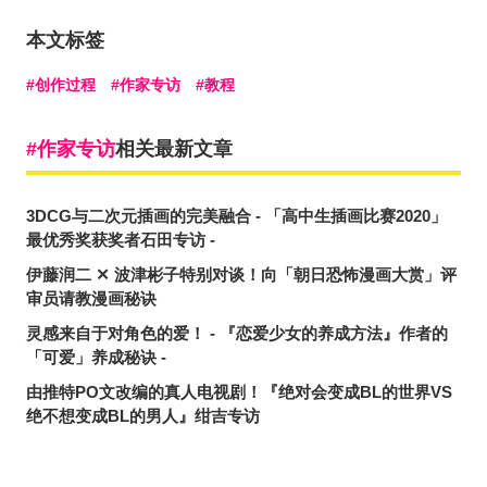
本文标签
创作过程
作家专访
教程
作家专访
相关最新文章
3DCG与二次元插画的完美融合 - 「高中生插画比赛2020」
最优秀奖获奖者石田专访 -
伊藤润二 ✕ 波津彬子特别对谈！向「朝日恐怖漫画大赏」评
审员请教漫画秘诀
灵感来自于对角色的爱！ - 『恋爱少女的养成方法』作者的
「可爱」养成秘诀 -
由推特PO文改编的真人电视剧！『绝对会变成BL的世界VS
绝不想变成BL的男人』绀吉专访