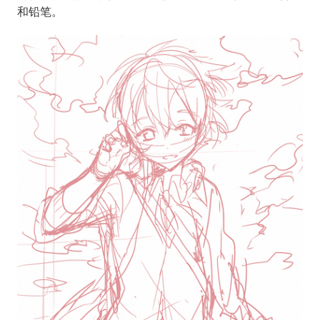
和铅笔。
开始创作活动的U35的绘画历程。
本期有很多吸引人的内容，我们首先来看看用“Cintiq
27QHD”绘制插画的过程吧。