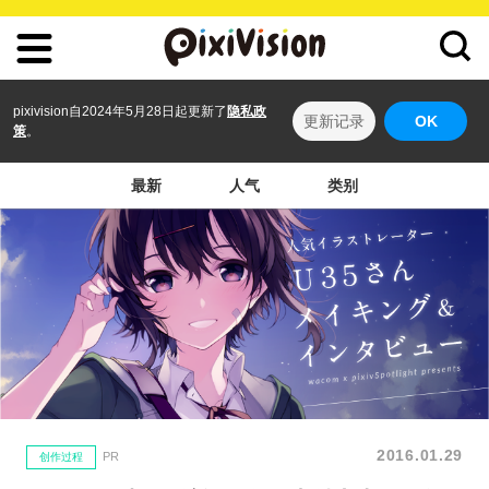
pixivision自2024年5月28日起更新了
隐私政
更新记录
OK
策
。
最新
人气
类别
2016.01.29
PR
创作过程