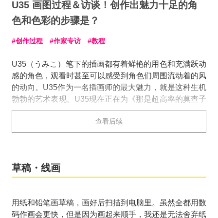
U35 画图过程＆访谈！创作出魅力十足的角
色和色彩的步骤是？
创作过程
作家专访
教程
U35（うみこ）笔下的插画都有着鲜艳的用色和充满跃动
感的角色，观看时甚至可以感受到角色们周围流动着的风
的动向。U35作为一名插画师的最大魅力，就是这种生机
勃勃的艺术表现。U35现在正在为《那是超高率的莫查子
哦》（丹羽春信（著）／角川Sneaker文库）、《漂流王
查看后续
国 以难民勇士为目标的顶级偶像》（玩具堂（著）／角
川Sneaker文库）等多部轻小说和画集绘制插画。
这次，我们请来了U35试用液晶数位板中最优秀的“Cintiq
草稿・线画
27QHD”，并为我们完成了一幅画作。U35平时作画很喜
欢用“Cintiq 13HD”。 “Cintiq 27QHD”的描画面积是
“Cintiq 13HD”4倍以上，这个巨大的描画面积会给创作带
用纸和铅笔画草稿，画好后扫描到电脑里。虽然全都用数
来怎样的变化呢？ 想用液晶数位板的人必看！
码作画会更快，但是因为画起来顺手，我还是无法舍弃纸
在采访的后半，我们还探寻了在成为社会人士之后才正式