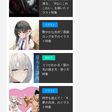
凍る。「#なにこれ
こわい」を描いたイ
ラスト特集
イラスト
艶やかな光沢♡黒髪
ロング女子のイラス
ト特集
描き方
コツがわかる！髪の
毛の描き方・塗り方
特集
イラスト
時空を超えて！「#
夢の共演」のイラス
ト特集