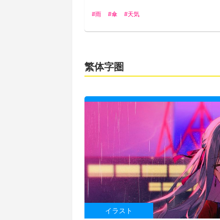
雨
傘
天気
繁体字圏
イラスト