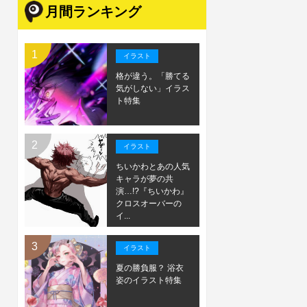
月間ランキング
イラスト
格が違う。「勝てる
気がしない」イラス
ト特集
イラスト
ちいかわとあの人気
キャラが夢の共
演…!?『ちいかわ』
クロスオーバーの
イ...
イラスト
夏の勝負服？ 浴衣
姿のイラスト特集