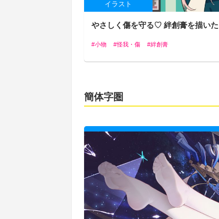
イラスト
やさしく傷を守る♡ 絆創膏を描い
小物
怪我・傷
絆創膏
簡体字圏