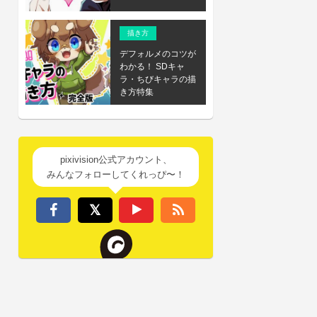
描き方
デフォルメのコツが
わかる！ SDキャ
ラ・ちびキャラの描
き方特集
pixivision公式アカウント、
みんなフォローしてくれっぴ〜！