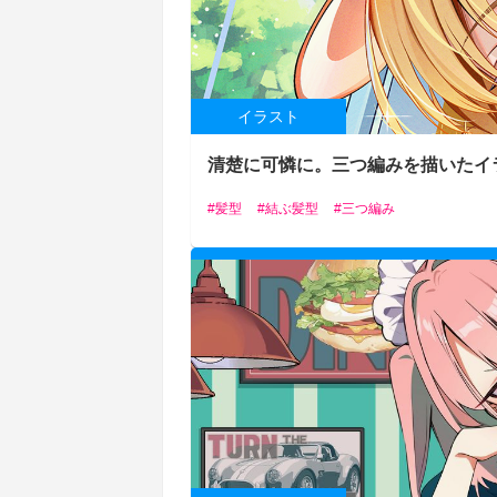
イラスト
清楚に可憐に。三つ編みを描いたイ
髪型
結ぶ髪型
三つ編み