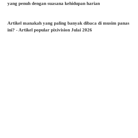
yang penuh dengan suasana kehidupan harian
Artikel manakah yang paling banyak dibaca di musim panas
ini? - Artikel popular pixivision Julai 2026
Berenang dengan anggun - Koleksi ilustrasi ikan emas
Berwarna-warni dan menawan♡ Koleksi ilustrasi minuman
tropika
Pesona di sudut bibir - Koleksi ilustrasi tahi lalat di sekitar
mulut
Kenangan yang takkan dilupakan - Koleksi ilustrasi yang
membangkitkan nostalgia zaman remaja
Amalkan setiap hari! - Koleksi ilustrasi menggosok gigi
Berkibar ditiup angin - Koleksi ilustrasi rambut ekor kuda
Kelipan menyambar - Koleksi ilustrasi tahi bintang
Suasana yang memikat♡ Koleksi ilustrasi kolam renang
malam