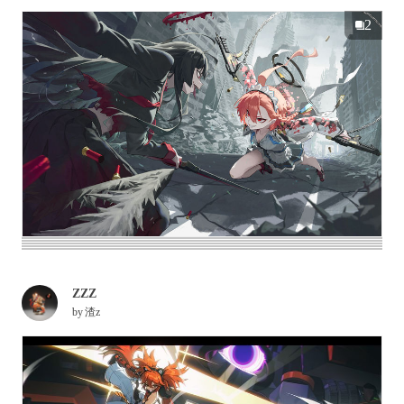
2
ZZZ
by
渣z