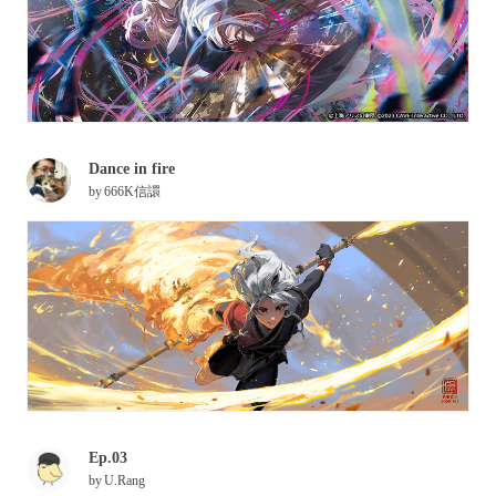
Dance in fire
by
666K信譞
Ep.03
by
U.Rang