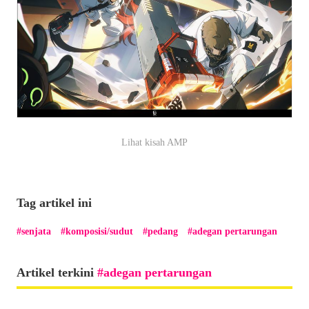
Lihat kisah AMP
Tag artikel ini
senjata
komposisi/sudut
pedang
adegan pertarungan
Artikel terkini
adegan pertarungan