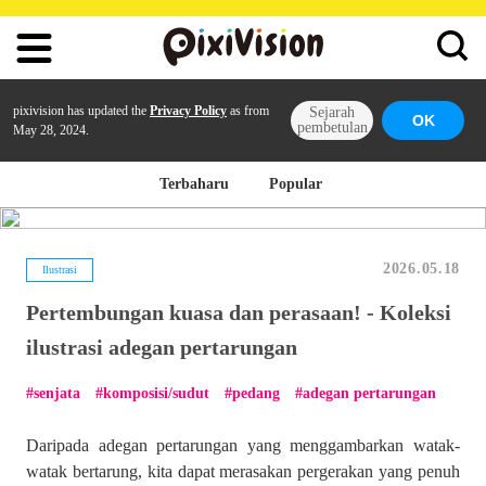
pixivision has updated the
Privacy Policy
as from
Sejarah
OK
pembetulan
May 28, 2024.
Terbaharu
Popular
2026.05.18
Ilustrasi
Pertembungan kuasa dan perasaan! - Koleksi
ilustrasi adegan pertarungan
senjata
komposisi/sudut
pedang
adegan pertarungan
Daripada adegan pertarungan yang menggambarkan watak-
watak bertarung, kita dapat merasakan pergerakan yang penuh