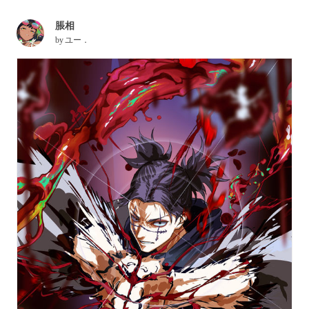
脹相
by
ユー．