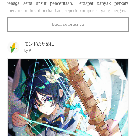
tenaga serta unsur penceritaan. Terdapat banyak perkara
menarik untuk diperhatikan, seperti komposisi yang bergaya,
senjata unik yang melambangkan watak tersebut, serta ekspresi
Baca seterusnya
yang menunjukkan emosi mereka ketika bertarung.
Kali ini, kami telah membawakan koleksi ilustrasi adegan
pertarungan. Nikmatilah!
モンドのために
by
🌽