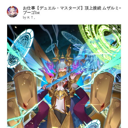
お仕事【デュエル・マスターズ】頂上接続 ムザルミ=
ブーゴ1st
by
ＫＴ。
2