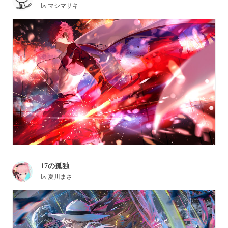
by
マシマサキ
17の孤独
by
夏川まさ