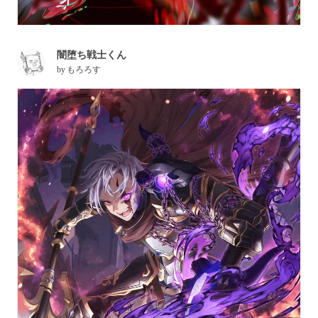
闇堕ち戦士くん
by
もろろす