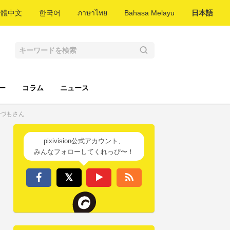
繁體中文
한국어
ภาษาไทย
Bahasa Melayu
日本語
ー
コラム
ニュース
いづもさん
pixivision公式アカウント、
みんなフォローしてくれっぴ〜！