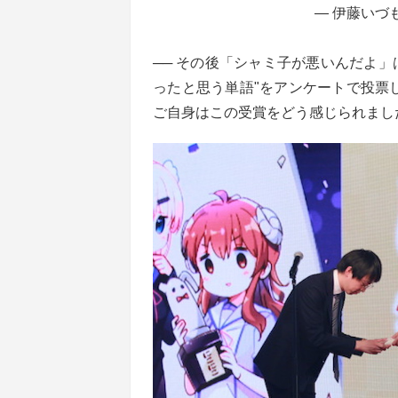
— 伊藤いづも (
── その後「シャミ子が悪いんだよ
ったと思う単語"をアンケートで投票
ご自身はこの受賞をどう感じられまし