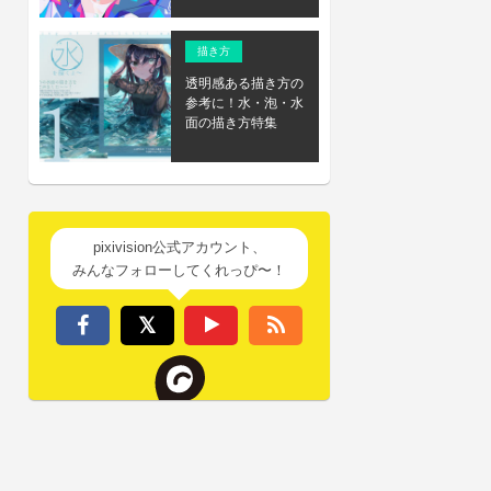
描き方
透明感ある描き方の
参考に！水・泡・水
面の描き方特集
pixivision公式アカウント、
みんなフォローしてくれっぴ〜！