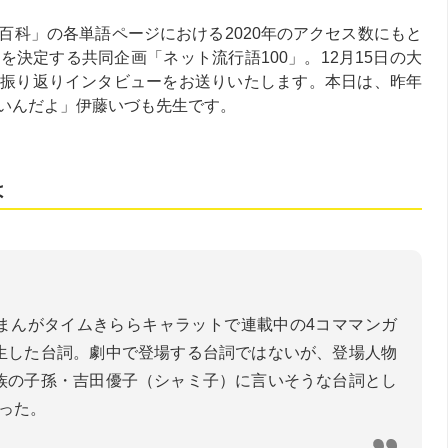
百科」の各単語ページにおける2020年のアクセス数にもと
決定する共同企画「ネット流行語100」。12月15日の大
振り返りインタビューをお送りいたします。本日は、昨年
いんだよ」伊藤いづも先生です。
は
まんがタイムきららキャラットで連載中の4コママンガ
生した台詞。劇中で登場する台詞ではないが、登場人物
族の子孫・吉田優子（シャミ子）に言いそうな台詞とし
った。