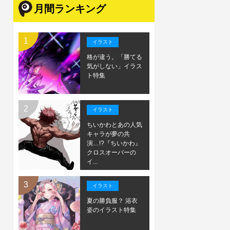
月間ランキング
イラスト
格が違う。「勝てる
気がしない」イラス
ト特集
イラスト
ちいかわとあの人気
キャラが夢の共
演…!?『ちいかわ』
クロスオーバーの
イ...
イラスト
夏の勝負服？ 浴衣
姿のイラスト特集