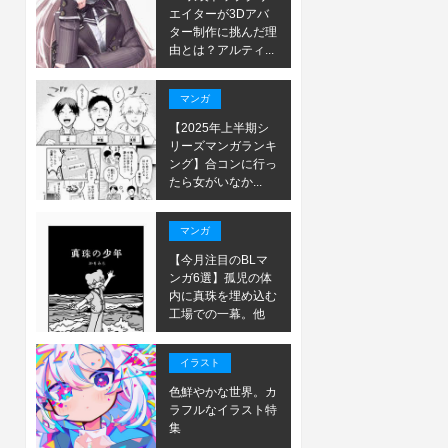
エイターが3Dアバ
ター制作に挑んだ理
由とは？アルティ...
マンガ
【2025年上半期シ
リーズマンガランキ
ング】合コンに行っ
たら女がいなか...
マンガ
【今月注目のBLマ
ンガ6選】孤児の体
内に真珠を埋め込む
工場での一幕。他
イラスト
色鮮やかな世界。カ
ラフルなイラスト特
集