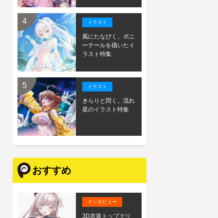
イラスト
風にたなびく。ポニ
ーテールを描いたイ
ラスト特集
イラスト
きらりと閃く。流れ
星のイラスト特集
おすすめ
インタビュー
3D衣装トップクリ