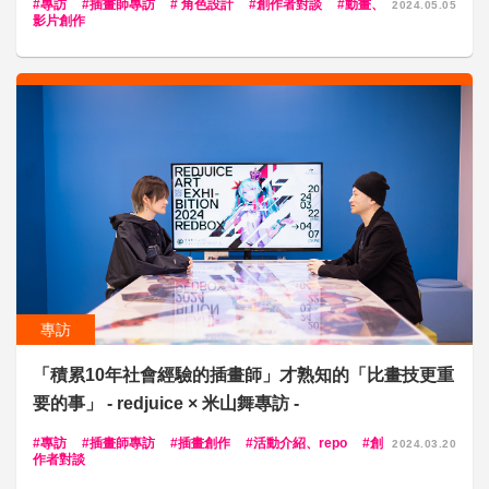
專訪
插畫師專訪
角色設計
創作者對談
動畫、
2024.05.05
影片創作
專訪
「積累10年社會經驗的插畫師」才熟知的「比畫技更重
要的事」 - redjuice × 米山舞專訪 -
專訪
插畫師專訪
插畫創作
活動介紹、repo
創
2024.03.20
作者對談