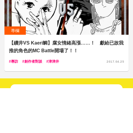
專欄
【續井VS Kaeri鯛】腐女情緒高漲……！ 獻給已故我
推的角色的MC Battle開場了！！
專訪
創作者對談
津津井
2017.04.25
新鮮趣聞不間斷！
快來關注我們吧！
追蹤！