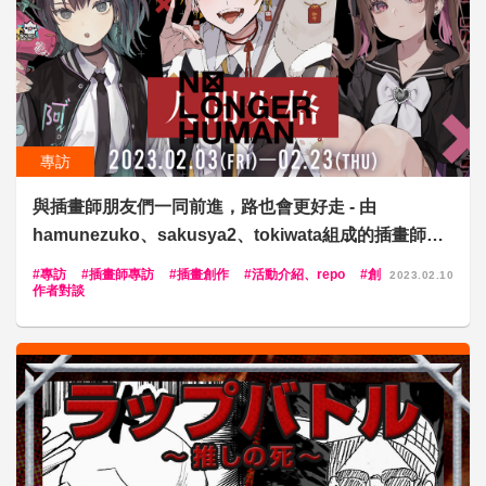
專訪
與插畫師朋友們一同前進，路也會更好走 - 由
hamunezuko、sakusya2、tokiwata組成的插畫師組
合「No longer Human」專訪【個展開辦紀念】 -
專訪
插畫師專訪
插畫創作
活動介紹、repo
創
2023.02.10
作者對談