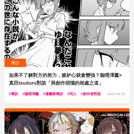
專訪
如果不了解對方的努力，嫉妒心就會變強？咖哩澤薰×
真田tsuduru對談「與創作煩惱的相處之道」
專訪
咖哩澤薰
漫畫家專訪
同人
創作者對談
2023.06.23