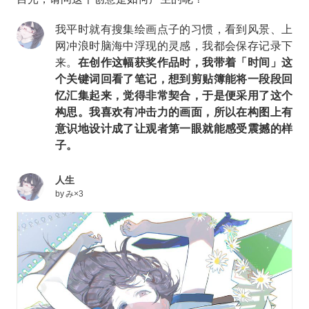
我平时就有搜集绘画点子的习惯，看到风景、上
网冲浪时脑海中浮现的灵感，我都会保存记录下
来。
在创作这幅获奖作品时，我带着「时间」这
个关键词回看了笔记，想到剪贴簿能将一段段回
忆汇集起来，觉得非常契合，于是便采用了这个
构思。我喜欢有冲击力的画面，所以在构图上有
意识地设计成了让观者第一眼就能感受震撼的样
子。
人生
by
み×3