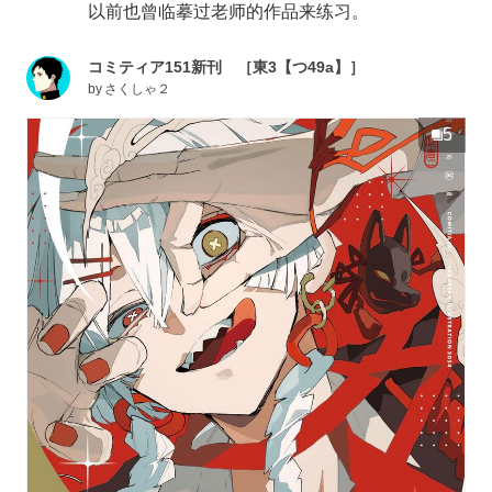
以前也曾临摹过老师的作品来练习。
コミティア151新刊 ［東3【つ49a】］
by
さくしゃ２
5