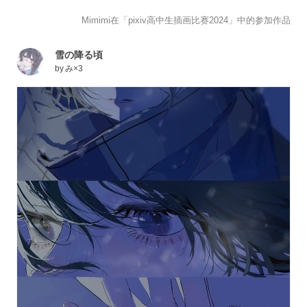
Mimimi在「pixiv高中生插画比赛2024」中的参加作品
雪の降る頃
by
み×3