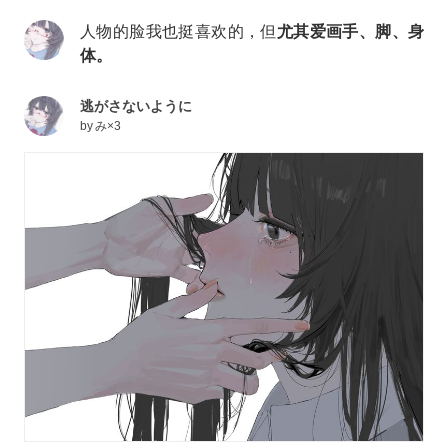
人物的脸我也挺喜欢的，但
尤其爱画手、脚、身
体。
逃がさないように
by
み×3