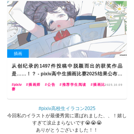
插画
从创纪录的1497件投稿中脱颖而出的获奖作品
是……！？ - pixiv高中生插画比赛2025结果公布＆
作品讲评 -
pixiv
插画师
公告
推荐学生阅读
插画比
2025.10.09
赛
#pixiv高校生イラコン2025
今回私のイラストが最優秀賞に選ばれました、、！嬉し
すぎて涙止まらないです😭😭😭
ありがとうございました！！