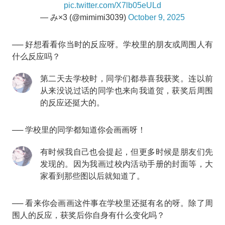
pic.twitter.com/X7lb05eULd
— み×3 (@mimimi3039)
October 9, 2025
── 好想看看你当时的反应呀。学校里的朋友或周围人有
什么反应吗？
第二天去学校时，同学们都恭喜我获奖。连以前
从来没说过话的同学也来向我道贺，获奖后周围
的反应还挺大的。
── 学校里的同学都知道你会画画呀！
有时候我自己也会提起，但更多时候是朋友们先
发现的。因为我画过校内活动手册的封面等，大
家看到那些图以后就知道了。
── 看来你会画画这件事在学校里还挺有名的呀。除了周
围人的反应，获奖后你自身有什么变化吗？