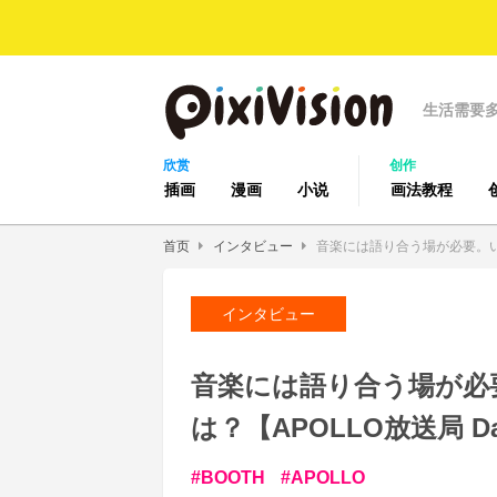
生活需要
欣赏
创作
插画
漫画
小说
画法教程
首页
インタビュー
音楽には語り合う場が必要。いま
インタビュー
音楽には語り合う場が必
は？【APOLLO放送局 D
BOOTH
APOLLO