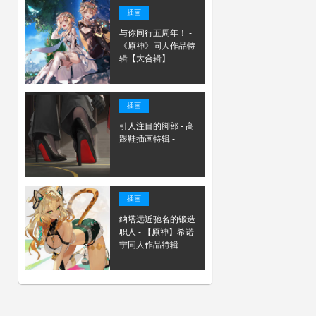
插画
与你同行五周年！ -
《原神》同人作品特
辑【大合辑】 -
插画
引人注目的脚部 - 高
跟鞋插画特辑 -
插画
纳塔远近驰名的锻造
职人 - 【原神】希诺
宁同人作品特辑 -