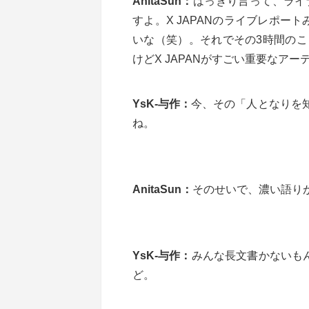
AnitaSun：
はっきり言って、ライ
すよ。X JAPANのライブレポート
いな（笑）。それでその3時間の
けどX JAPANがすごい重要なア
YsK-与作：
今、その「人となりを知
ね。
AnitaSun：
そのせいで、濃い語り
YsK-与作：
みんな長文書かないも
ど。