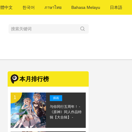
繁體中文
한국어
ภาษาไทย
Bahasa Melayu
日本語
本月排行榜
插画
与你同行五周年！ -
《原神》同人作品特
辑【大合辑】 -