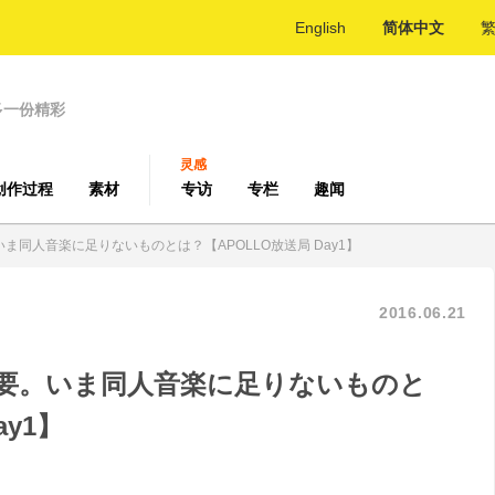
English
简体中文
多一份精彩
灵感
创作过程
素材
专访
专栏
趣闻
同人音楽に足りないものとは？【APOLLO放送局 Day1】
2016.06.21
要。いま同人音楽に足りないものと
ay1】