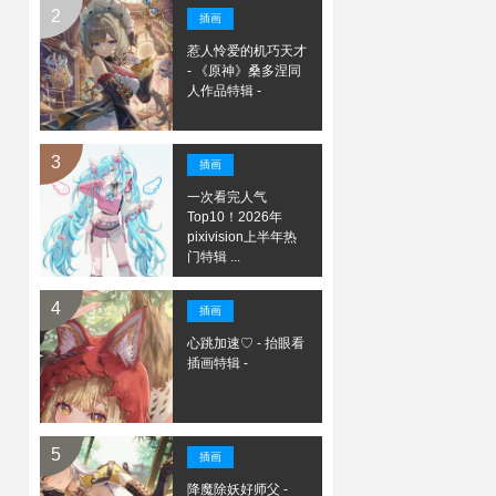
插画
惹人怜爱的机巧天才
- 《原神》桑多涅同
人作品特辑 -
插画
一次看完人气
Top10！2026年
pixivision上半年热
门特辑 ...
插画
心跳加速♡ - 抬眼看
插画特辑 -
插画
降魔除妖好师父 -