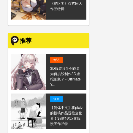
《绝区零》仪玄同人
作品特辑 -
推荐
专访
3D服装顶尖创作者
为何挑战制作3D虚
拟形象？ - Ultimate
Y...
漫画
【简体中文】将pixiv
的投稿作品送往全世
界！3部精选汉化版
漫画作品特...