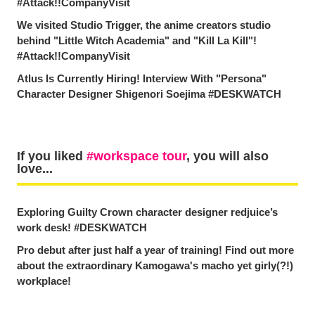
#Attack!!CompanyVisit
We visited Studio Trigger, the anime creators studio
behind "Little Witch Academia" and "Kill La Kill"!
#Attack!!CompanyVisit
Atlus Is Currently Hiring! Interview With "Persona"
Character Designer Shigenori Soejima #DESKWATCH
If you liked
workspace tour
, you will also
love...
Exploring Guilty Crown character designer redjuice’s
work desk! #DESKWATCH
Pro debut after just half a year of training! Find out more
about the extraordinary Kamogawa's macho yet girly(?!)
workplace!