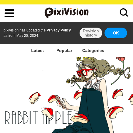
pixivision has updated the
Privacy Policy
Revision
OK
history
as from May 28, 2024.
Latest
Popular
Categories