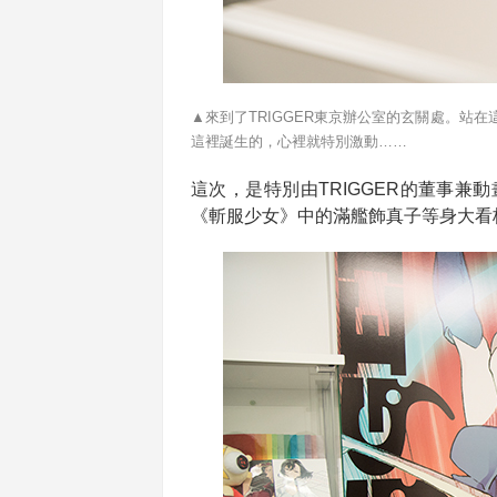
▲來到了TRIGGER東京辦公室的玄關處。站
這裡誕生的，心裡就特別激動……
這次，是特別由
TRIGGER的董事兼
《斬服少女》中的滿艦飾真子等身大看