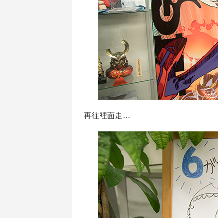
再往裡面走
…