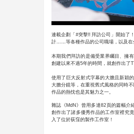
連載企劃「
#
突擊
!!
拜訪公司」開始了
計
……
等各種作品的公司職場，以及在
本期我們拜訪的是備受業界矚目、擁有
創建以來不過
5
年的時間，就創作出了
T
使用了巨大反射式字幕的大膽且新穎的
大膽分鏡等，在重視舊式風格的同時不
作品的熱忱也是其魅力之一。
雜誌《
MdN
》曾用多達
82頁的篇幅介
創作出了諸多優秀作品的工作室裡究
入了位於荻窪的製作工作室！