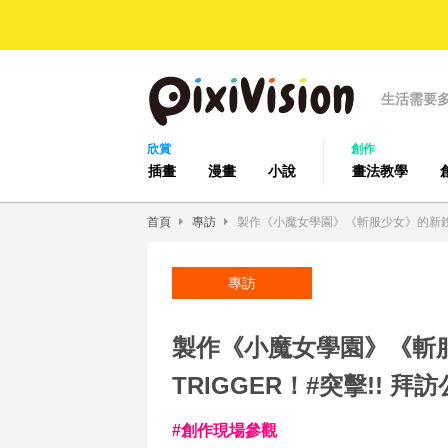
生活需要
欣賞
創作
插畫
漫畫
小說
畫法教學
首頁
專訪
製作《小魔女學園》《斬服少女》的新銳動畫
專訪
製作《小魔女學園》《斬
TRIGGER！#突擊!! 拜
創作現場參觀