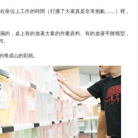
神在座位上工作的時間（打擾了大家真是非常抱歉
……）裡，
滿的，桌上有的放著大量的作畫資料、有的放著手辦模型，
性。
的堆成山的彩紙。