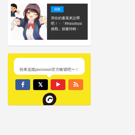
插畫
用你的畫風來詮釋
吧！ - 「#Irasutoya
挑戰」插畫特輯 -
快來追蹤pixivision官方帳號吧〜！