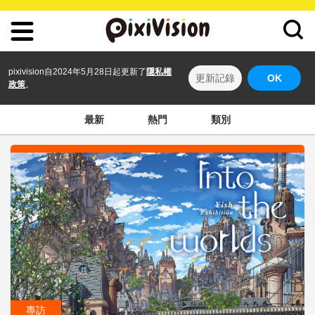
pixivision自2024年5月28日起更新了
隱私權
更新記錄
OK
政策
。
最新
熱門
類別
專訪