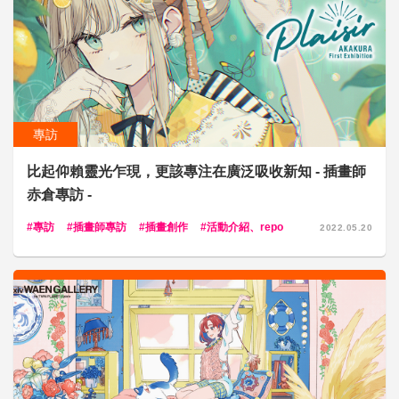
專訪
比起仰賴靈光乍現，更該專注在廣泛吸收新知 - 插畫師
赤倉專訪 -
專訪
插畫師專訪
插畫創作
活動介紹、repo
2022.05.20