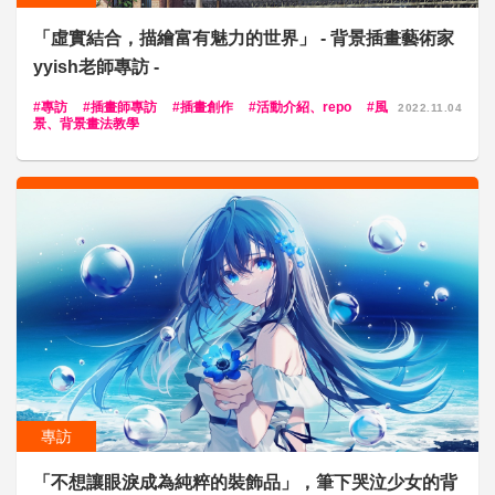
「虛實結合，描繪富有魅力的世界」 - 背景插畫藝術家
yyish老師專訪 -
專訪
插畫師專訪
插畫創作
活動介紹、repo
風
2022.11.04
景、背景畫法教學
專訪
「不想讓眼淚成為純粹的裝飾品」，筆下哭泣少女的背