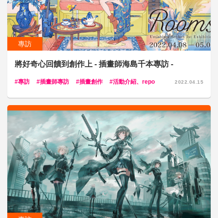
專訪
將好奇心回饋到創作上 - 插畫師海島千本專訪 -
專訪
插畫師專訪
插畫創作
活動介紹、repo
2022.04.15