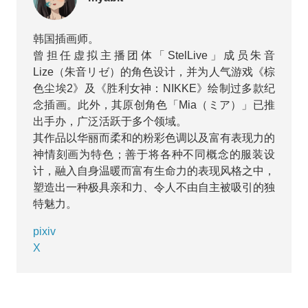
韩国插画师。
曾担任虚拟主播团体「StelLive」成员朱音
Lize（朱音リゼ）的角色设计，并为人气游戏《棕
色尘埃2》及《胜利女神：NIKKE》绘制过多款纪
念插画。此外，其原创角色「Mia（ミア）」已推
出手办，广泛活跃于多个领域。
其作品以华丽而柔和的粉彩色调以及富有表现力的
神情刻画为特色；善于将各种不同概念的服装设
计，融入自身温暖而富有生命力的表现风格之中，
塑造出一种极具亲和力、令人不由自主被吸引的独
特魅力。
pixiv
X