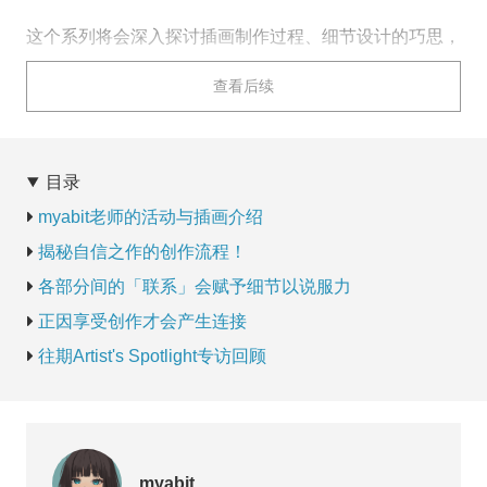
这个系列将会深入探讨插画制作过程、细节设计的巧思，
以及身为创作者该如何不断成长的方法！
查看后续
本期嘉宾是
韩国插画师myabit老师
。老师与我们分享了
近期作品的幕后创作故事，以及让角色更真实的细节处理
技巧！
目录
myabit老师的活动与插画介绍
揭秘自信之作的创作流程！
各部分间的「联系」会赋予细节以说服力
正因享受创作才会产生连接
往期Artist's Spotlight专访回顾
myabit