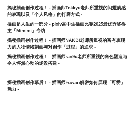
揭秘插画创作过程！ - 插画师Tokkyu老师所重视的闪耀质感
的表现以及「个人风格」的打磨方式 -
插画是人生的一部分 - pixiv高中生插画比赛2025最优秀奖得
主「Mimimi」专访 -
揭秘插画创作过程！ - 插画师NAKDI老师所重视的富有表现
力的人物情绪刻画与对创作「过程」的追求 -
揭秘插画创作过程！ - 插画师ran9u老师所重视的角色塑造与
令人怦然心动的场景搭建 -
探秘插画创作幕后！ - 插画师Fuwari解密如何展现「可爱」
魅力 -
3D服装顶尖创作者为何挑战制作3D虚拟形象？ - Ultimate
Yui专访 -
插画珍贵的创作过程！ - 创造出迷人原创角色的插画家SAYA
的坚持 -
东方Project同人音乐活动与插画之间的关联 - beatMARIO专