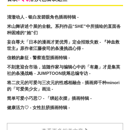
清澈动人 - 银白发碧眼角色插画特辑 -
米山舞讲述个展的全貌。系列作品“SHE”中所描绘的直面各
种困难的“她”们
妄自尊大「日本的漫画才更优秀」定会招致失败 - 『神血救
世主』原作者江藤俊司的条漫挑战心得 -
信赖的象征 - 警察造型插画特辑 -
不刻意迎合市场，追随作家与编辑心中的「有趣」才是集英
社的条漫战略 - JUMPTOON统筹总编专访 -
将二次元的可爱与三次元的性感相融合 - 插画师千种minori
的「可爱美少女」画法 -
简单可爱小巧思♡ - 「绑起衣摆」插画特辑 -
健康活力♡ - 女性肚脐插画特辑 -