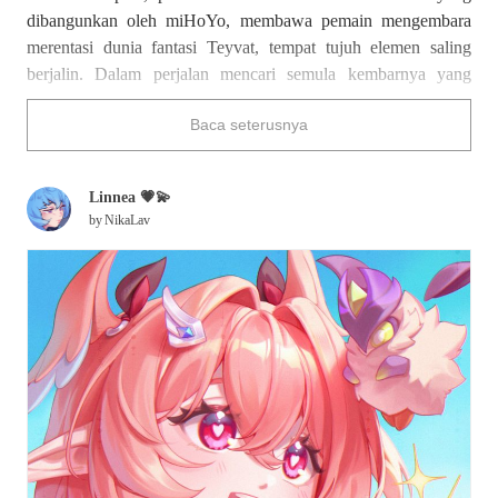
dibangunkan oleh miHoYo, membawa pemain mengembara
merentasi dunia fantasi Teyvat, tempat tujuh elemen saling
berjalin. Dalam perjalan mencari semula kembarnya yang
terpisah, pemain disajikan dengan landskap memukau -
Baca seterusnya
bagunan indah, alam semula jadi yang subur serta suasana epik
yang menghidupkan dunia permainan ini.
Linnea 💗💫
Linnea yang muncul dalam karya ini ialah seorang ahli
by
NikaLav
naturalis yang berkhidmat sebagai penasihat di Persatuan
Pengembara Nod-Krai. Dia merupakan sebahagian daripada
kaum Fae yang mempunyai sayap kecil di kepala, dan pernah
bergelut dengan perbezaannya daripada sorang lain sebagai
seorang anak angkat. Namun kini, dia menerima perbezaan itu
seadanya dan mengembara ke dunia yang belum diterokai
bersama rakan perjalanannya, Jack Frost bernama "Lumi".
Walaupun dia mudah teruja apabila berdepan dengan makhluk
yang jarang ditemui, emua pengalaman pengembaraannya