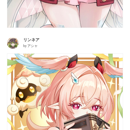
リンネア
by
アシャ