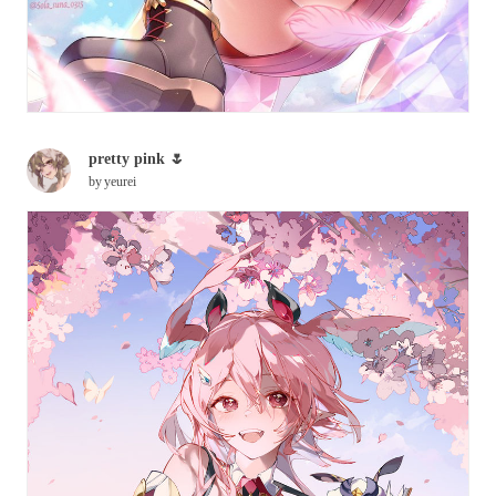
pretty pink 🌷
by
yeurei