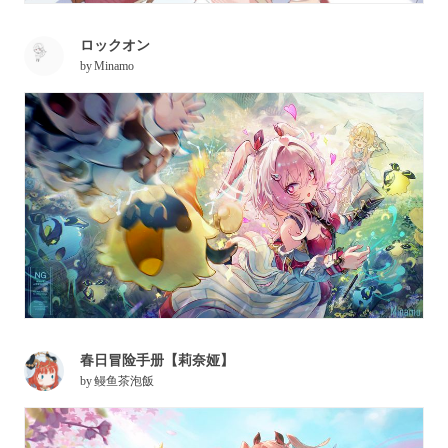
ロックオン
by
Minamo
春日冒险手册【莉奈娅】
by
鳗鱼茶泡飯