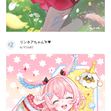
リンネアちゃん🦩💗
by
YUtuKI