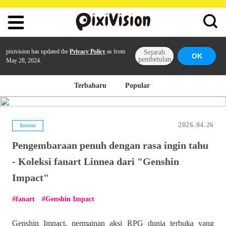
pixivision has updated the
Privacy Policy
as from
Sejarah
OK
pembetulan
May 28, 2024.
Terbaharu
Popular
2026.04.26
Ilustrasi
Pengembaraan penuh dengan rasa ingin tahu
- Koleksi fanart Linnea dari "Genshin
Impact"
fanart
Genshin Impact
Genshin Impact, permainan aksi RPG dunia terbuka yang