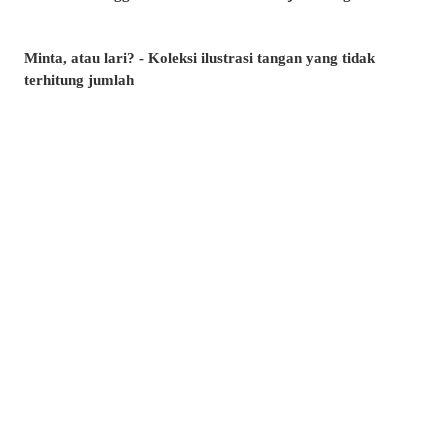
Minta, atau lari? - Koleksi ilustrasi tangan yang tidak
terhitung jumlah
Artikel manakah yang paling banyak dibaca di musim panas
ini? - Artikel popular pixivision Julai 2026
Berenang dengan anggun - Koleksi ilustrasi ikan emas
Berwarna-warni dan menawan♡ Koleksi ilustrasi minuman
tropika
Pesona di sudut bibir - Koleksi ilustrasi tahi lalat di sekitar
mulut
Kenangan yang takkan dilupakan - Koleksi ilustrasi yang
membangkitkan nostalgia zaman remaja
Amalkan setiap hari! - Koleksi ilustrasi menggosok gigi
Berkibar ditiup angin - Koleksi ilustrasi rambut ekor kuda
Kelipan menyambar - Koleksi ilustrasi tahi bintang