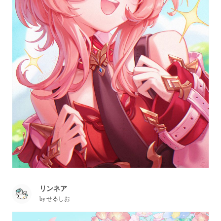
direkodkan dalam sebuah ensiklopedia tebal, dan pengetahuan
tersebut sering dikongsikan kepada kanak-kanak.
Kali ini, kami telah membawakan koleksi fanart Linnea.
Nikmatilah!
リンネア
by
せるしお