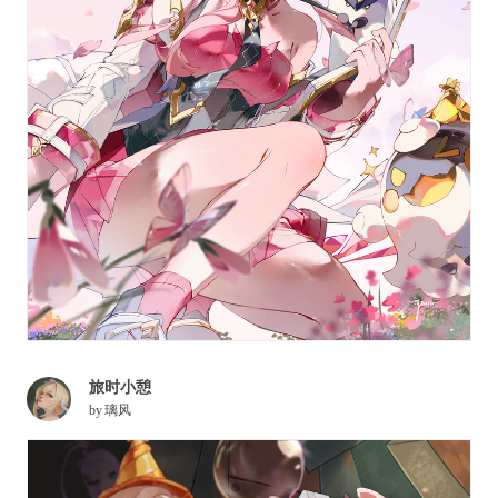
旅时小憩
by
璃风