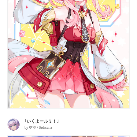
｢いくよールミ！｣
by
空沙 / Solasuna