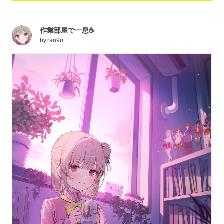
作業部屋で一息☕️
by
ran9u