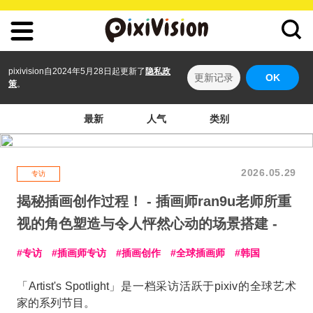
pixivision自2024年5月28日起更新了
隐私政
更新记录
OK
策
。
最新
人气
类别
2026.05.29
专访
揭秘插画创作过程！ - 插画师ran9u老师所重
视的角色塑造与令人怦然心动的场景搭建 -
专访
插画师专访
插画创作
全球插画师
韩国
「Artist's Spotlight」是一档采访活跃于pixiv的全球艺术
家的系列节目。