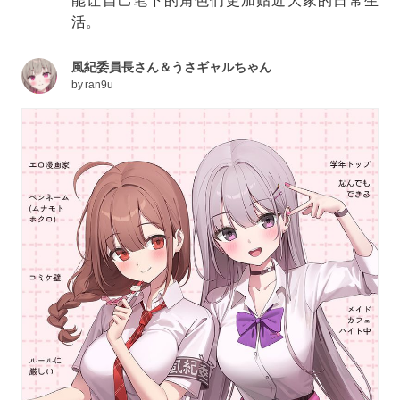
能让自己笔下的角色们更加贴近大家的日常生
活。
風紀委員長さん＆うさギャルちゃん
by
ran9u