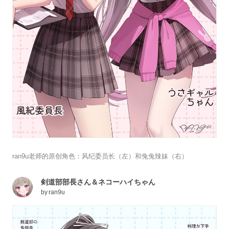
ran9u老师的原创角色：风纪委员长（左）和兔兔辣妹（右）
剣道部部長さん＆ネコーハイちゃん
by
ran9u