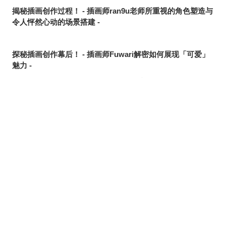
揭秘插画创作过程！ - 插画师ran9u老师所重视的角色塑造与
令人怦然心动的场景搭建 -
探秘插画创作幕后！ - 插画师Fuwari解密如何展现「可爱」
魅力 -
3D服装顶尖创作者为何挑战制作3D虚拟形象？ - Ultimate
Yui专访 -
插画珍贵的创作过程！ - 创造出迷人原创角色的插画家SAYA
的坚持 -
东方Project同人音乐活动与插画之间的关联 - beatMARIO专
访 -
【作品介绍&访谈】光影与色彩编织出扑朔迷离的世界 - 概念
设计师兼插画师Airi Pan的Artist's Spotlight -
pixiv高中生插画比赛往届前辈们的真实心声！附各奖项详情
将烦恼也倾注于画中，无需过度工整 - pixiv高中生插画比赛
2024最优秀奖得主「MoKa」专访 -