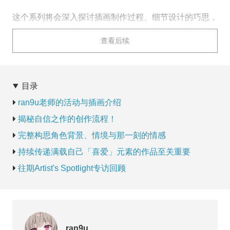
这个系列将会深入探讨插画制作过程、细节设计的巧思，
以及身为创作者该如何不断成长的方法！
查看后续
本期嘉宾是
韩国插画师
ran9u
老师
。老师与我们分享了近
期作品的幕后创作故事，以及把角色绘制得更生动的技
巧！
目录
ran9u老师的活动与插画介绍
揭秘自信之作的创作流程！
完整构思角色背景、情境与那一刻的情感
持续传递满载自己「喜爱」元素的作品至关重要
往期Artist's Spotlight专访回顾
ran9u