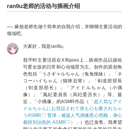
ran9u老师的活动与插画介绍
── 麻烦老师先做个简单的自我介绍，并聊聊主要活动的
领域吧。
大家好，我是ran9u。
我平时主要活跃在X和pixiv上，插画作品以描绘
可爱女孩的日常和心动场景为主。创作的原创角
色包括「うさギャルちゃん（兔兔辣妹）」「ネ
コーハイちゃん（猫咪后辈）」「剣道部部長
（剑道部部长）」「アイドルちゃん（小偶
像）」「風紀委員長（风纪委员长）」等。最
近，「小偶像」的ASMR作品（
「超人気なアイ
ドルちゃんにお世話されて身も心も癒されちゃ
うASMR♡ 暂译：被超人气偶像悉心照顾，身心
都得到治愈的 ASMR♡）」
）也已发售。我希望