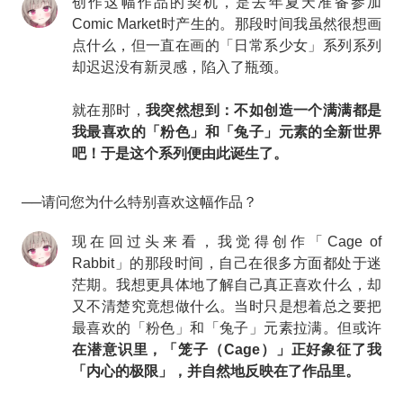
创作这幅作品的契机，是去年夏天准备参加
Comic Market时产生的。那段时间我虽然很想画
点什么，但一直在画的「日常系少女」系列系列
却迟迟没有新灵感，陷入了瓶颈。
就在那时，
我突然想到：不如创造一个满满都是
我最喜欢的
「
粉色
」
和
「
兔子
」元素
的全新世界
吧！于是这个系列便由此诞生了。
──请问您为什么特别喜欢这幅作品？
现在回过头来看，我觉得创作「Cage of
Rabbit」的那段时间，自己在很多方面都处于迷
茫期。我想更具体地了解自己真正喜欢什么，却
又不清楚究竟想做什么。当时只是想着总之要把
最喜欢的「粉色」和「兔子」元素拉满。但或许
在潜意识里，「笼子（Cage）」正好象征了我
「
内心的极限
」
，并自然地反映在了作品里。