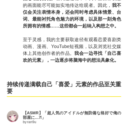
的画面能尽可能如实地传达给观者。因此，
我不
仅会关注表情本身，还会同时考虑具体情景、台
词、最能衬托角色魅力的环境，以及那一刻角色
所拥有的情感……这些都会一起纳入构想之中。
至于灵感，我的主要获取途径有观看恋爱喜剧类
动画、漫画、YouTube短视频，以及浏览社交媒
体上其他创作者的作品。
我会一边寻找
「
自己喜
欢的元素
」
，一边逐步将脑海中的想法具象化。
持续传递满载自己「喜爱」元素的作品至关重
要
【ASMR】「超人気のアイドルが無防備な格好で俺の
部屋に…⁈」
by
ran9u